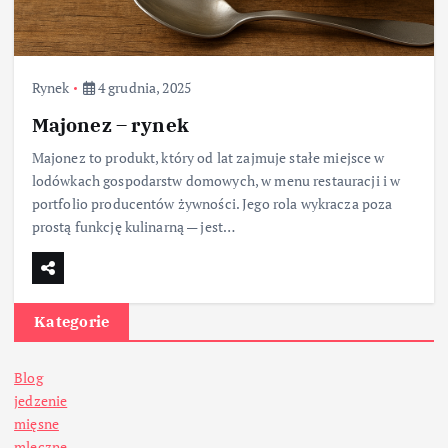
Rynek
4 grudnia, 2025
Majonez – rynek
Majonez to produkt, który od lat zajmuje stałe miejsce w
lodówkach gospodarstw domowych, w menu restauracji i w
portfolio producentów żywności. Jego rola wykracza poza
prostą funkcję kulinarną — jest…
Kategorie
Blog
jedzenie
mięsne
mleczne