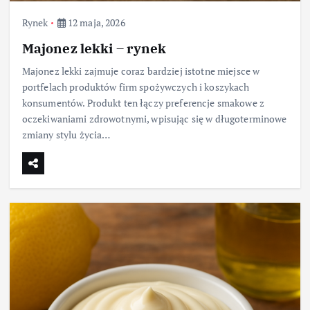
Rynek
12 maja, 2026
Majonez lekki – rynek
Majonez lekki zajmuje coraz bardziej istotne miejsce w
portfelach produktów firm spożywczych i koszykach
konsumentów. Produkt ten łączy preferencje smakowe z
oczekiwaniami zdrowotnymi, wpisując się w długoterminowe
zmiany stylu życia…