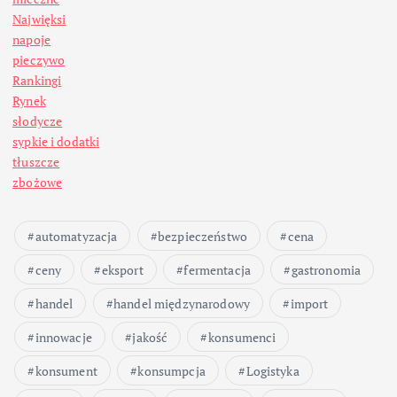
Najwięksi
napoje
pieczywo
Rankingi
Rynek
słodycze
sypkie i dodatki
tłuszcze
zbożowe
automatyzacja
bezpieczeństwo
cena
ceny
eksport
fermentacja
gastronomia
handel
handel międzynarodowy
import
innowacje
jakość
konsumenci
konsument
konsumpcja
Logistyka