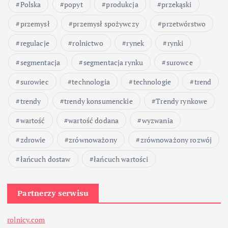
Polska
popyt
produkcja
przekąski
przemysł
przemysł spożywczy
przetwórstwo
regulacje
rolnictwo
rynek
rynki
segmentacja
segmentacja rynku
surowce
surowiec
technologia
technologie
trend
trendy
trendy konsumenckie
Trendy rynkowe
wartość
wartość dodana
wyzwania
zdrowie
zrównoważony
zrównoważony rozwój
łańcuch dostaw
łańcuch wartości
Partnerzy serwisu
rolnicy.com