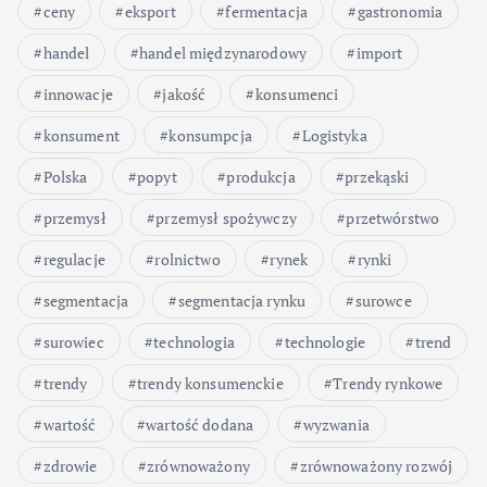
ceny
eksport
fermentacja
gastronomia
handel
handel międzynarodowy
import
innowacje
jakość
konsumenci
konsument
konsumpcja
Logistyka
Polska
popyt
produkcja
przekąski
przemysł
przemysł spożywczy
przetwórstwo
regulacje
rolnictwo
rynek
rynki
segmentacja
segmentacja rynku
surowce
surowiec
technologia
technologie
trend
trendy
trendy konsumenckie
Trendy rynkowe
wartość
wartość dodana
wyzwania
zdrowie
zrównoważony
zrównoważony rozwój