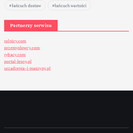
łańcuch dostaw
łańcuch wartości
Partnerzy serwisu
rolnicy.com
przemyslowcy.com
rybacy.com
portal-lesny.pl
urzadzenia-i-maszyny.pl