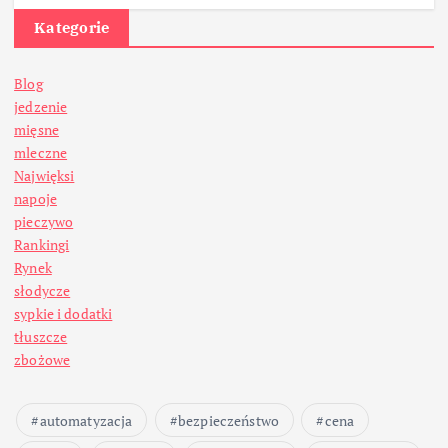
Kategorie
Blog
jedzenie
mięsne
mleczne
Najwięksi
napoje
pieczywo
Rankingi
Rynek
słodycze
sypkie i dodatki
tłuszcze
zbożowe
automatyzacja
bezpieczeństwo
cena