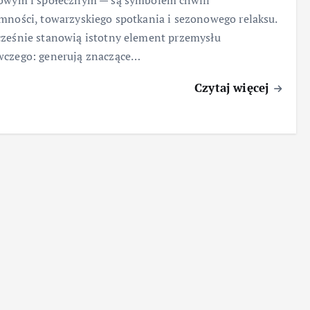
rowym i społecznym — są symbolem chwili
mności, towarzyskiego spotkania i sezonowego relaksu.
ześnie stanowią istotny element przemysłu
wczego: generują znaczące…
Czytaj więcej