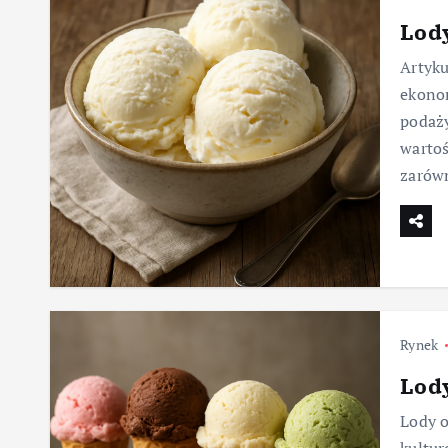
Lod
Artyku
ekonom
podaży
wartoś
zaró
Rynek
Lod
Lody o