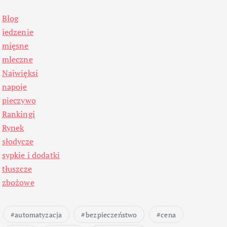
Blog
jedzenie
mięsne
mleczne
Najwięksi
napoje
pieczywo
Rankingi
Rynek
słodycze
sypkie i dodatki
tłuszcze
zbożowe
automatyzacja
bezpieczeństwo
cena