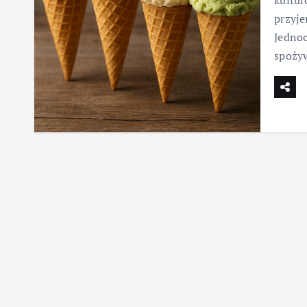
kultu
przyje
Jednoc
spoży