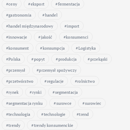
ceny
eksport
fermentacja
gastronomia
handel
handel międzynarodowy
import
innowacje
jakość
konsumenci
konsument
konsumpcja
Logistyka
Polska
popyt
produkcja
przekąski
przemysł
przemysł spożywczy
przetwórstwo
regulacje
rolnictwo
rynek
rynki
segmentacja
segmentacja rynku
surowce
surowiec
technologia
technologie
trend
trendy
trendy konsumenckie