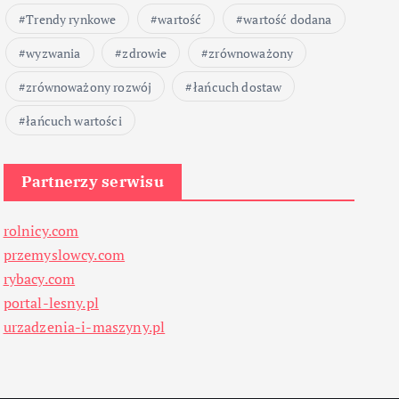
Trendy rynkowe
wartość
wartość dodana
wyzwania
zdrowie
zrównoważony
zrównoważony rozwój
łańcuch dostaw
łańcuch wartości
Partnerzy serwisu
rolnicy.com
przemyslowcy.com
rybacy.com
portal-lesny.pl
urzadzenia-i-maszyny.pl