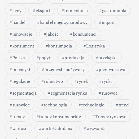
ceny
eksport
fermentacja
gastronomia
handel
handel międzynarodowy
import
innowacje
jakość
konsumenci
konsument
konsumpcja
Logistyka
Polska
popyt
produkcja
przekąski
przemysł
przemysł spożywczy
przetwórstwo
regulacje
rolnictwo
rynek
rynki
segmentacja
segmentacja rynku
surowce
surowiec
technologia
technologie
trend
trendy
trendy konsumenckie
Trendy rynkowe
wartość
wartość dodana
wyzwania