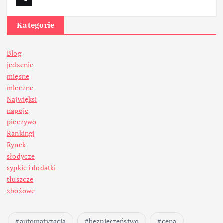
Kategorie
Blog
jedzenie
mięsne
mleczne
Najwięksi
napoje
pieczywo
Rankingi
Rynek
słodycze
sypkie i dodatki
tłuszcze
zbożowe
automatyzacja
bezpieczeństwo
cena