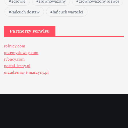
zdrowie
zrównoważony
zrównoważony rozwój
łańcuch dostaw
łańcuch wartości
Partnerzy serwisu
rolnicy.com
przemyslowcy.com
rybacy.com
portal-lesny.pl
urzadzenia-i-maszyny.pl