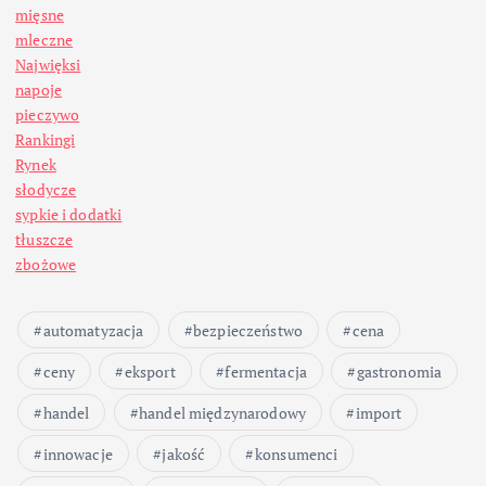
mięsne
mleczne
Najwięksi
napoje
pieczywo
Rankingi
Rynek
słodycze
sypkie i dodatki
tłuszcze
zbożowe
automatyzacja
bezpieczeństwo
cena
ceny
eksport
fermentacja
gastronomia
handel
handel międzynarodowy
import
innowacje
jakość
konsumenci