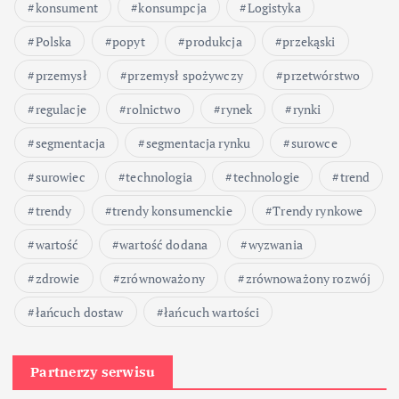
konsument
konsumpcja
Logistyka
Polska
popyt
produkcja
przekąski
przemysł
przemysł spożywczy
przetwórstwo
regulacje
rolnictwo
rynek
rynki
segmentacja
segmentacja rynku
surowce
surowiec
technologia
technologie
trend
trendy
trendy konsumenckie
Trendy rynkowe
wartość
wartość dodana
wyzwania
zdrowie
zrównoważony
zrównoważony rozwój
łańcuch dostaw
łańcuch wartości
Partnerzy serwisu