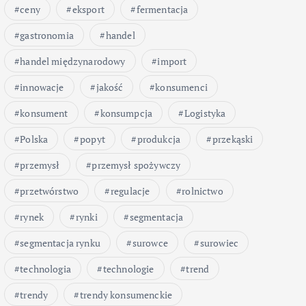
ceny
eksport
fermentacja
gastronomia
handel
handel międzynarodowy
import
innowacje
jakość
konsumenci
konsument
konsumpcja
Logistyka
Polska
popyt
produkcja
przekąski
przemysł
przemysł spożywczy
przetwórstwo
regulacje
rolnictwo
rynek
rynki
segmentacja
segmentacja rynku
surowce
surowiec
technologia
technologie
trend
trendy
trendy konsumenckie