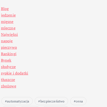
Blog
jedzenie
mięsne
mleczne
Najwięksi
napoje
pieczywo
Rankingi
Rynek
słodycze
sypkie i dodatki
tłuszcze
zbożowe
automatyzacja
bezpieczeństwo
cena