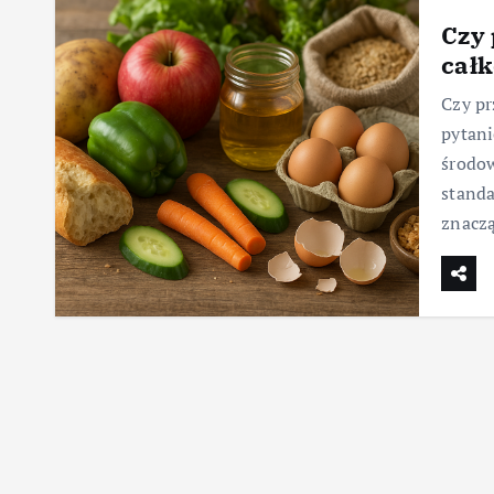
Czy
cał
Czy p
pytani
środow
stand
znacz