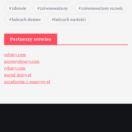
zdrowie
zrównoważony
zrównoważony rozwój
łańcuch dostaw
łańcuch wartości
Partnerzy serwisu
rolnicy.com
przemyslowcy.com
rybacy.com
portal-lesny.pl
urzadzenia-i-maszyny.pl