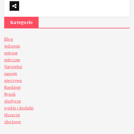
Kategorie
Blog
jedzenie
mięsne
mleczne
Najwięksi
napoje
pieczywo
Rankingi
Rynek
słodycze
sypkie i dodatki
tłuszcze
zbożowe