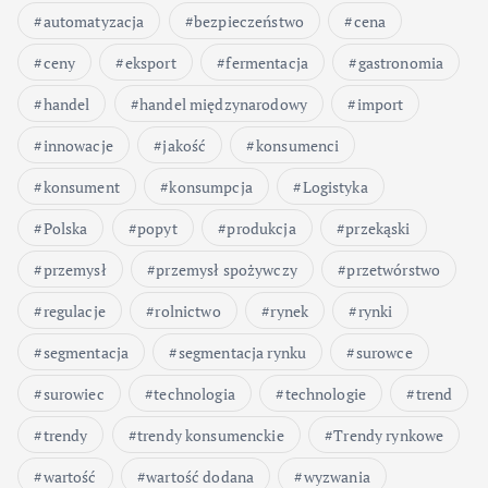
automatyzacja
bezpieczeństwo
cena
ceny
eksport
fermentacja
gastronomia
handel
handel międzynarodowy
import
innowacje
jakość
konsumenci
konsument
konsumpcja
Logistyka
Polska
popyt
produkcja
przekąski
przemysł
przemysł spożywczy
przetwórstwo
regulacje
rolnictwo
rynek
rynki
segmentacja
segmentacja rynku
surowce
surowiec
technologia
technologie
trend
trendy
trendy konsumenckie
Trendy rynkowe
wartość
wartość dodana
wyzwania