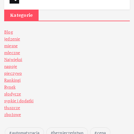
Kategorie
Blog
jedzenie
mięsne
mleczne
Najwięksi
napoje
pieczywo
Rankingi
Rynek
słodycze
sypkie i dodatki
tłuszcze
zbożowe
automatyzacja
bezpieczeństwo
cena