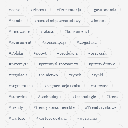
ceny
eksport
fermentacja
gastronomia
handel
handel międzynarodowy
import
innowacje
jakość
konsumenci
konsument
konsumpcja
Logistyka
Polska
popyt
produkcja
przekąski
przemysł
przemysł spożywczy
przetwórstwo
regulacje
rolnictwo
rynek
rynki
segmentacja
segmentacja rynku
surowce
surowiec
technologia
technologie
trend
trendy
trendy konsumenckie
Trendy rynkowe
wartość
wartość dodana
wyzwania