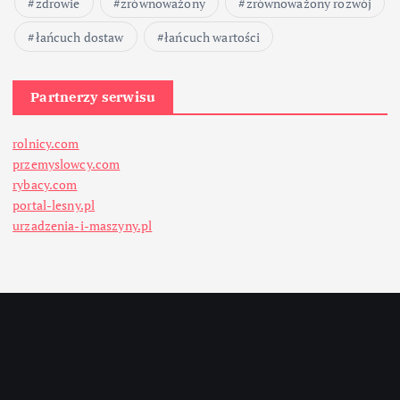
zdrowie
zrównoważony
zrównoważony rozwój
łańcuch dostaw
łańcuch wartości
Partnerzy serwisu
rolnicy.com
przemyslowcy.com
rybacy.com
portal-lesny.pl
urzadzenia-i-maszyny.pl