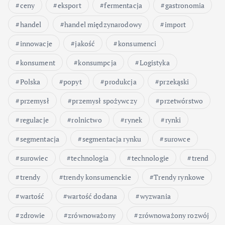
ceny
eksport
fermentacja
gastronomia
handel
handel międzynarodowy
import
innowacje
jakość
konsumenci
konsument
konsumpcja
Logistyka
Polska
popyt
produkcja
przekąski
przemysł
przemysł spożywczy
przetwórstwo
regulacje
rolnictwo
rynek
rynki
segmentacja
segmentacja rynku
surowce
surowiec
technologia
technologie
trend
trendy
trendy konsumenckie
Trendy rynkowe
wartość
wartość dodana
wyzwania
zdrowie
zrównoważony
zrównoważony rozwój