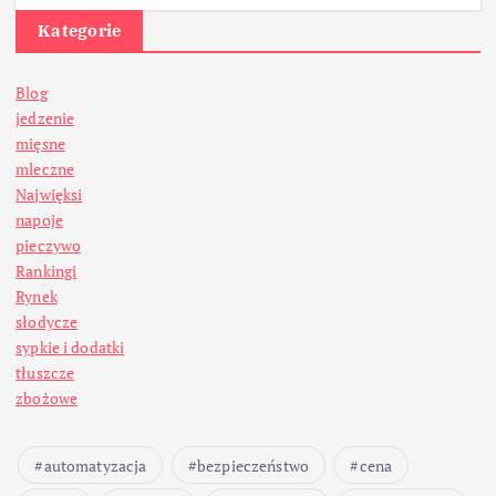
Kategorie
Blog
jedzenie
mięsne
mleczne
Najwięksi
napoje
pieczywo
Rankingi
Rynek
słodycze
sypkie i dodatki
tłuszcze
zbożowe
automatyzacja
bezpieczeństwo
cena