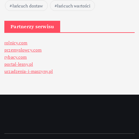
łańcuch dostaw
łańcuch wartości
Partnerzy serwisu
rolnicy.com
przemyslowcy.com
rybacy.com
portal-lesny.pl
urzadzenia-i-maszyny.pl