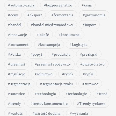
automatyzacja
bezpieczeństwo
cena
ceny
eksport
fermentacja
gastronomia
handel
handel międzynarodowy
import
innowacje
jakość
konsumenci
konsument
konsumpcja
Logistyka
Polska
popyt
produkcja
przekąski
przemysł
przemysł spożywczy
przetwórstwo
regulacje
rolnictwo
rynek
rynki
segmentacja
segmentacja rynku
surowce
surowiec
technologia
technologie
trend
trendy
trendy konsumenckie
Trendy rynkowe
wartość
wartość dodana
wyzwania