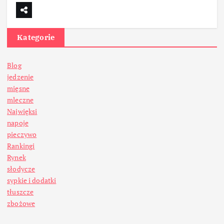
Kategorie
Blog
jedzenie
mięsne
mleczne
Najwięksi
napoje
pieczywo
Rankingi
Rynek
słodycze
sypkie i dodatki
tłuszcze
zbożowe