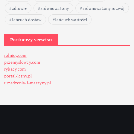
zdrowie
zrównoważony
zrównoważony rozwój
łańcuch dostaw
łańcuch wartości
Partnerzy serwisu
rolnicy.com
przemyslowcy.com
rybacy.com
portal-lesny.pl
urzadzenia-i-maszyny.pl