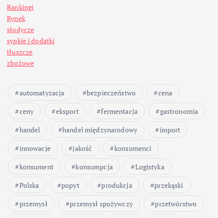
Rankingi
Rynek
słodycze
sypkie i dodatki
tłuszcze
zbożowe
automatyzacja
bezpieczeństwo
cena
ceny
eksport
fermentacja
gastronomia
handel
handel międzynarodowy
import
innowacje
jakość
konsumenci
konsument
konsumpcja
Logistyka
Polska
popyt
produkcja
przekąski
przemysł
przemysł spożywczy
przetwórstwo