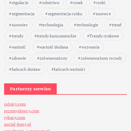
regulacje
rolnictwo
rynek
rynki
segmentacja
segmentacja rynku
surowce
surowiec
technologia
technologie
trend
trendy
trendy konsumenckie
Trendy rynkowe
wartość
wartość dodana
wyzwania
zdrowie
zrównoważony
zrównoważony rozwój
łańcuch dostaw
łańcuch wartości
Partnerzy serwisu
rolnicy.com
przemyslowcy.com
rybacy.com
portal-lesny.pl
urzadzenia-i-maszyny.pl