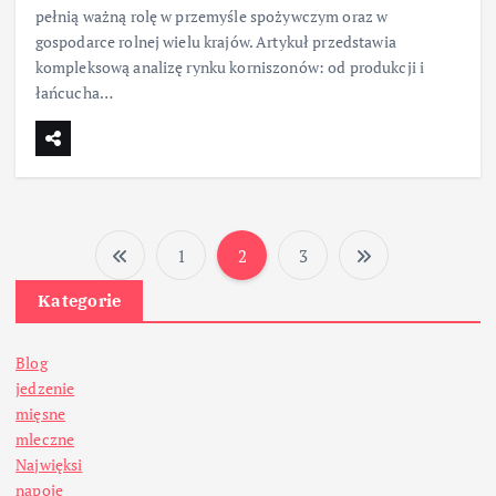
pełnią ważną rolę w przemyśle spożywczym oraz w
gospodarce rolnej wielu krajów. Artykuł przedstawia
kompleksową analizę rynku korniszonów: od produkcji i
łańcucha…
1
2
3
S
Kategorie
t
Blog
r
jedzenie
mięsne
o
mleczne
Najwięksi
napoje