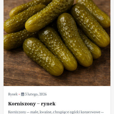
Rynek
3 lutego, 2026
Korniszony – rynek
Korniszony — małe, kwaśne, chrupiące ogórki konserwowe —