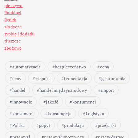
n
pieczywo
i
Rankingi
Rynek
c
słodycze
sypkie i dodatki
o
tłuszcze
zbożowe
w
automatyzacja
bezpieczeństwo
cena
a
ceny
eksport
fermentacja
gastronomia
n
handel
handel międzynarodowy
import
i
innowacje
jakość
konsumenci
konsument
konsumpcja
Logistyka
e
Polska
popyt
produkcja
przekąski
w
przemysł
przemysł spożywczy
przetwórstwo