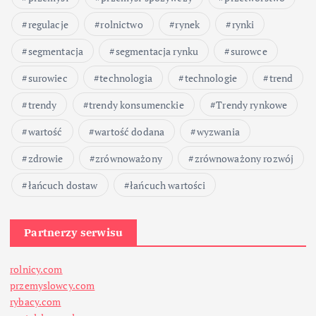
p
regulacje
rolnictwo
rynek
rynki
segmentacja
segmentacja rynku
surowce
i
surowiec
technologia
technologie
trend
s
trendy
trendy konsumenckie
Trendy rynkowe
ó
wartość
wartość dodana
wyzwania
w
zdrowie
zrównoważony
zrównoważony rozwój
łańcuch dostaw
łańcuch wartości
Partnerzy serwisu
rolnicy.com
przemyslowcy.com
rybacy.com