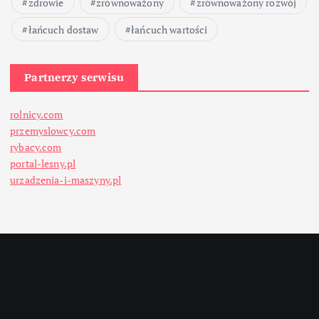
zdrowie
zrównoważony
zrównoważony rozwój
łańcuch dostaw
łańcuch wartości
Partnerzy serwisu
rolnicy.com
przemyslowcy.com
rybacy.com
portal-lesny.pl
urzadzenia-i-maszyny.pl