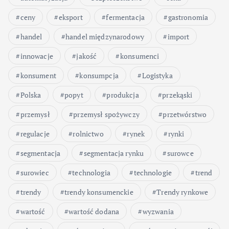
ceny
eksport
fermentacja
gastronomia
handel
handel międzynarodowy
import
innowacje
jakość
konsumenci
konsument
konsumpcja
Logistyka
Polska
popyt
produkcja
przekąski
przemysł
przemysł spożywczy
przetwórstwo
regulacje
rolnictwo
rynek
rynki
segmentacja
segmentacja rynku
surowce
surowiec
technologia
technologie
trend
trendy
trendy konsumenckie
Trendy rynkowe
wartość
wartość dodana
wyzwania