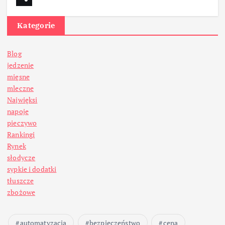
Kategorie
Blog
jedzenie
mięsne
mleczne
Najwięksi
napoje
pieczywo
Rankingi
Rynek
słodycze
sypkie i dodatki
tłuszcze
zbożowe
automatyzacja
bezpieczeństwo
cena