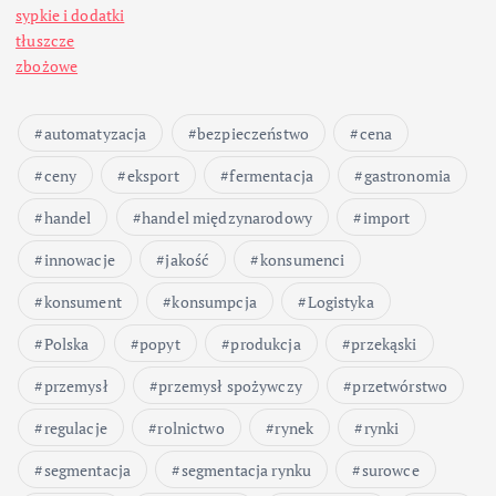
sypkie i dodatki
tłuszcze
zbożowe
automatyzacja
bezpieczeństwo
cena
ceny
eksport
fermentacja
gastronomia
handel
handel międzynarodowy
import
innowacje
jakość
konsumenci
konsument
konsumpcja
Logistyka
Polska
popyt
produkcja
przekąski
przemysł
przemysł spożywczy
przetwórstwo
regulacje
rolnictwo
rynek
rynki
segmentacja
segmentacja rynku
surowce