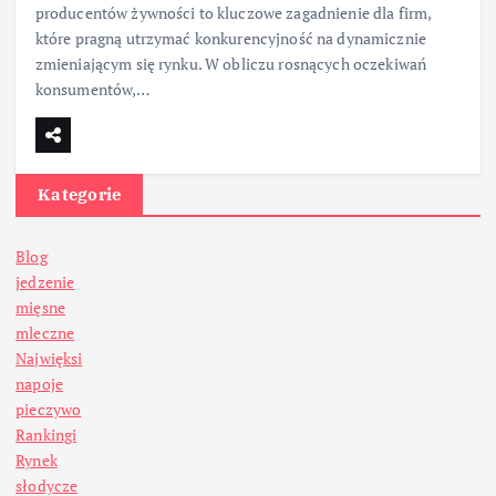
producentów żywności to kluczowe zagadnienie dla firm,
które pragną utrzymać konkurencyjność na dynamicznie
zmieniającym się rynku. W obliczu rosnących oczekiwań
konsumentów,…
Kategorie
Blog
jedzenie
mięsne
mleczne
Najwięksi
napoje
pieczywo
Rankingi
Rynek
słodycze