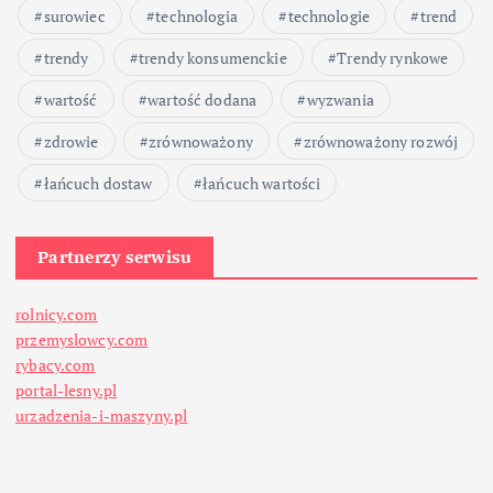
surowiec
technologia
technologie
trend
trendy
trendy konsumenckie
Trendy rynkowe
wartość
wartość dodana
wyzwania
zdrowie
zrównoważony
zrównoważony rozwój
łańcuch dostaw
łańcuch wartości
Partnerzy serwisu
rolnicy.com
przemyslowcy.com
rybacy.com
portal-lesny.pl
urzadzenia-i-maszyny.pl