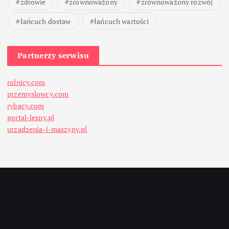
zdrowie
zrównoważony
zrównoważony rozwój
łańcuch dostaw
łańcuch wartości
Partnerzy serwisu
rolnicy.com
przemyslowcy.com
rybacy.com
portal-lesny.pl
urzadzenia-i-maszyny.pl