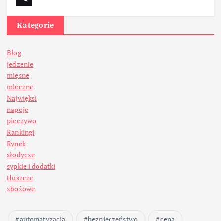
Kategorie
Blog
jedzenie
mięsne
mleczne
Najwięksi
napoje
pieczywo
Rankingi
Rynek
słodycze
sypkie i dodatki
tłuszcze
zbożowe
automatyzacja
bezpieczeństwo
cena