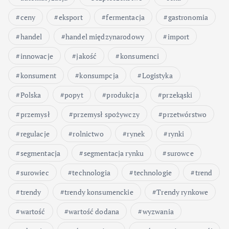
ceny
eksport
fermentacja
gastronomia
handel
handel międzynarodowy
import
innowacje
jakość
konsumenci
konsument
konsumpcja
Logistyka
Polska
popyt
produkcja
przekąski
przemysł
przemysł spożywczy
przetwórstwo
regulacje
rolnictwo
rynek
rynki
segmentacja
segmentacja rynku
surowce
surowiec
technologia
technologie
trend
trendy
trendy konsumenckie
Trendy rynkowe
wartość
wartość dodana
wyzwania