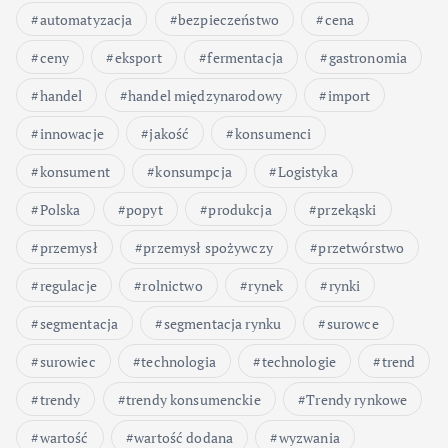
automatyzacja
bezpieczeństwo
cena
ceny
eksport
fermentacja
gastronomia
handel
handel międzynarodowy
import
innowacje
jakość
konsumenci
konsument
konsumpcja
Logistyka
Polska
popyt
produkcja
przekąski
przemysł
przemysł spożywczy
przetwórstwo
regulacje
rolnictwo
rynek
rynki
segmentacja
segmentacja rynku
surowce
surowiec
technologia
technologie
trend
trendy
trendy konsumenckie
Trendy rynkowe
wartość
wartość dodana
wyzwania