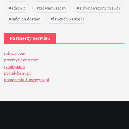
zdrowie
zrównoważony
zrównoważony rozwój
łańcuch dostaw
łańcuch wartości
Partnerzy serwisu
rolnicy.com
przemyslowcy.com
rybacy.com
portal-lesny.pl
urzadzenia-i-maszyny.pl