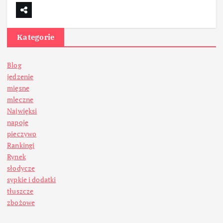
Kategorie
Blog
jedzenie
mięsne
mleczne
Najwięksi
napoje
pieczywo
Rankingi
Rynek
słodycze
sypkie i dodatki
tłuszcze
zbożowe