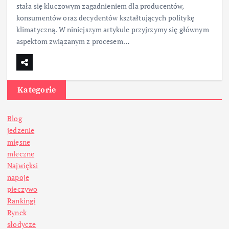
stała się kluczowym zagadnieniem dla producentów,
konsumentów oraz decydentów kształtujących politykę
klimatyczną. W niniejszym artykule przyjrzymy się głównym
aspektom związanym z procesem…
Kategorie
Blog
jedzenie
mięsne
mleczne
Najwięksi
napoje
pieczywo
Rankingi
Rynek
słodycze