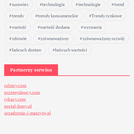
surowiec
technologia
technologie
trend
trendy
trendy konsumenckie
Trendy rynkowe
wartość
wartość dodana
wyzwania
zdrowie
zrównoważony
zrównoważony rozwój
łańcuch dostaw
łańcuch wartości
Partnerzy serwisu
rolnicy.com
przemyslowcy.com
rybacy.com
portal-lesny.pl
urzadzenia-i-maszyny.pl