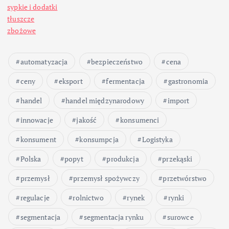
sypkie i dodatki
tłuszcze
zbożowe
automatyzacja
bezpieczeństwo
cena
ceny
eksport
fermentacja
gastronomia
handel
handel międzynarodowy
import
innowacje
jakość
konsumenci
konsument
konsumpcja
Logistyka
Polska
popyt
produkcja
przekąski
przemysł
przemysł spożywczy
przetwórstwo
regulacje
rolnictwo
rynek
rynki
segmentacja
segmentacja rynku
surowce