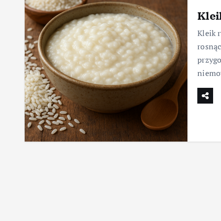
Klei
Kleik 
rosną
przygo
niemow