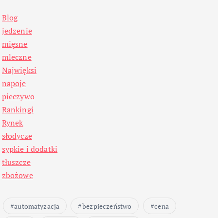
Blog
jedzenie
mięsne
mleczne
Najwięksi
napoje
pieczywo
Rankingi
Rynek
słodycze
sypkie i dodatki
tłuszcze
zbożowe
automatyzacja
bezpieczeństwo
cena