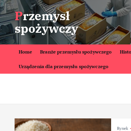
S
Przemysł
k
i
spożywczy
p
t
o
c
Home
Branże przemysłu spożywczego
Hist
o
Urządzenia dla przemysłu spożywczego
n
t
e
n
t
Rynek