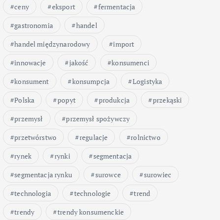
ceny
eksport
fermentacja
gastronomia
handel
handel międzynarodowy
import
innowacje
jakość
konsumenci
konsument
konsumpcja
Logistyka
Polska
popyt
produkcja
przekąski
przemysł
przemysł spożywczy
przetwórstwo
regulacje
rolnictwo
rynek
rynki
segmentacja
segmentacja rynku
surowce
surowiec
technologia
technologie
trend
trendy
trendy konsumenckie