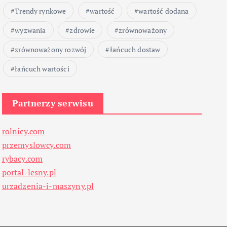
Trendy rynkowe
wartość
wartość dodana
wyzwania
zdrowie
zrównoważony
zrównoważony rozwój
łańcuch dostaw
łańcuch wartości
Partnerzy serwisu
rolnicy.com
przemyslowcy.com
rybacy.com
portal-lesny.pl
urzadzenia-i-maszyny.pl