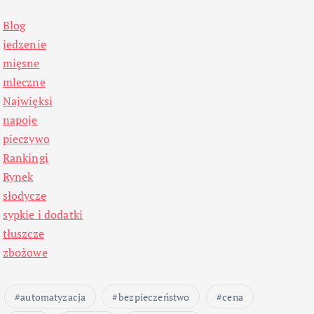
Blog
jedzenie
mięsne
mleczne
Najwięksi
napoje
pieczywo
Rankingi
Rynek
słodycze
sypkie i dodatki
tłuszcze
zbożowe
automatyzacja
bezpieczeństwo
cena