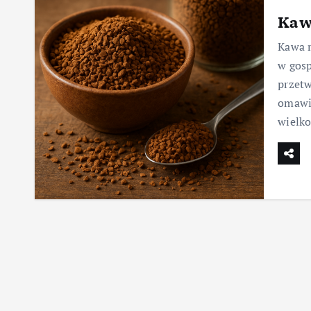
Kaw
Kawa r
w gos
przetw
omawia
wielk