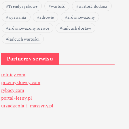
Trendy rynkowe
wartość
wartość dodana
wyzwania
zdrowie
zrównoważony
zrównoważony rozwój
łańcuch dostaw
łańcuch wartości
Partnerzy serwisu
rolnicy.com
przemyslowcy.com
rybacy.com
portal-lesny.pl
urzadzenia-i-maszyny.pl