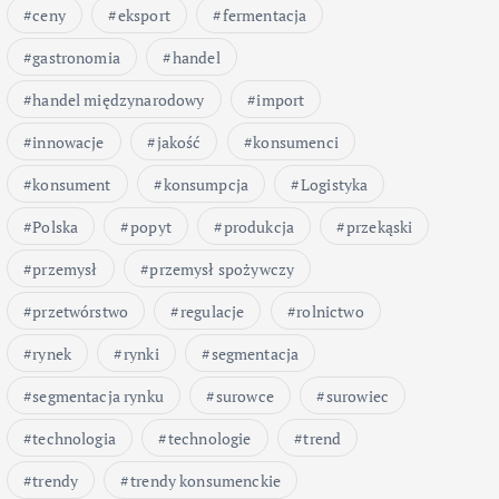
ceny
eksport
fermentacja
gastronomia
handel
handel międzynarodowy
import
innowacje
jakość
konsumenci
konsument
konsumpcja
Logistyka
Polska
popyt
produkcja
przekąski
przemysł
przemysł spożywczy
przetwórstwo
regulacje
rolnictwo
rynek
rynki
segmentacja
segmentacja rynku
surowce
surowiec
technologia
technologie
trend
trendy
trendy konsumenckie