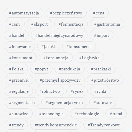
automatyzacja
bezpieczeństwo
cena
ceny
eksport
fermentacja
gastronomia
handel
handel międzynarodowy
import
innowacje
jakość
konsumenci
konsument
konsumpcja
Logistyka
Polska
popyt
produkcja
przekąski
przemysł
przemysł spożywczy
przetwórstwo
regulacje
rolnictwo
rynek
rynki
segmentacja
segmentacja rynku
surowce
surowiec
technologia
technologie
trend
trendy
trendy konsumenckie
Trendy rynkowe