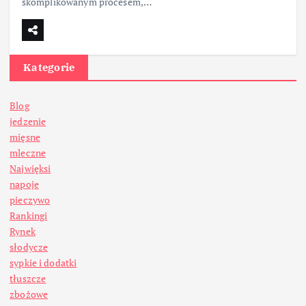
skomplikowanym procesem,…
Kategorie
Blog
jedzenie
mięsne
mleczne
Najwięksi
napoje
pieczywo
Rankingi
Rynek
słodycze
sypkie i dodatki
tłuszcze
zbożowe