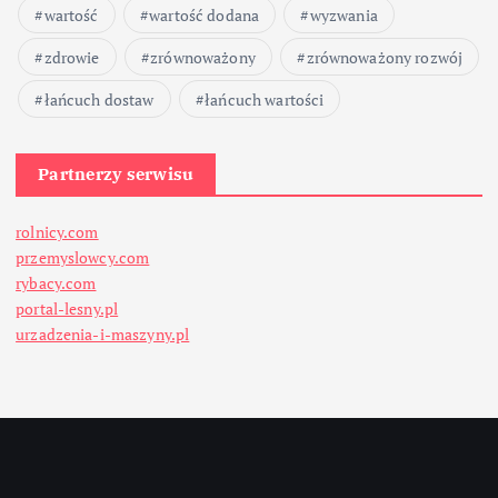
wartość
wartość dodana
wyzwania
zdrowie
zrównoważony
zrównoważony rozwój
łańcuch dostaw
łańcuch wartości
Partnerzy serwisu
rolnicy.com
przemyslowcy.com
rybacy.com
portal-lesny.pl
urzadzenia-i-maszyny.pl