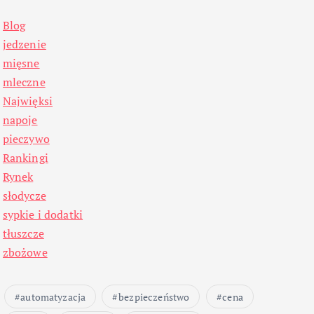
Blog
jedzenie
mięsne
mleczne
Najwięksi
napoje
pieczywo
Rankingi
Rynek
słodycze
sypkie i dodatki
tłuszcze
zbożowe
automatyzacja
bezpieczeństwo
cena