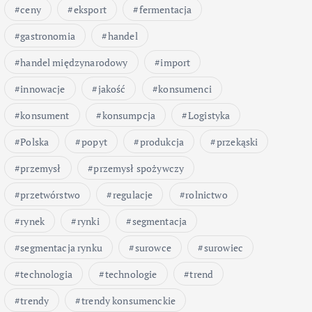
ceny
eksport
fermentacja
gastronomia
handel
handel międzynarodowy
import
innowacje
jakość
konsumenci
konsument
konsumpcja
Logistyka
Polska
popyt
produkcja
przekąski
przemysł
przemysł spożywczy
przetwórstwo
regulacje
rolnictwo
rynek
rynki
segmentacja
segmentacja rynku
surowce
surowiec
technologia
technologie
trend
trendy
trendy konsumenckie