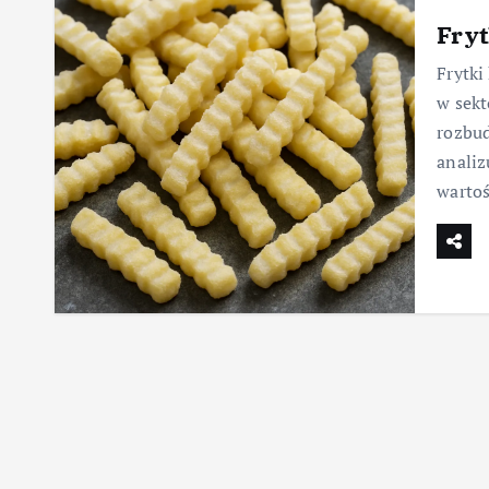
Fry
Frytki
w sekt
rozbud
analiz
wartoś