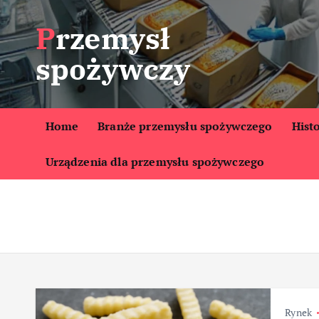
S
Przemysł
k
i
spożywczy
p
t
o
c
Home
Branże przemysłu spożywczego
Hist
o
Urządzenia dla przemysłu spożywczego
n
t
e
n
t
Rynek