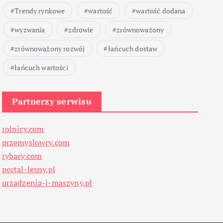
Trendy rynkowe
wartość
wartość dodana
wyzwania
zdrowie
zrównoważony
zrównoważony rozwój
łańcuch dostaw
łańcuch wartości
Partnerzy serwisu
rolnicy.com
przemyslowcy.com
rybacy.com
portal-lesny.pl
urzadzenia-i-maszyny.pl