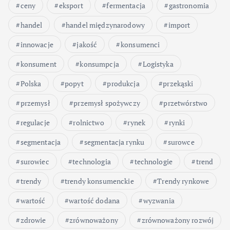
ceny
eksport
fermentacja
gastronomia
handel
handel międzynarodowy
import
innowacje
jakość
konsumenci
konsument
konsumpcja
Logistyka
Polska
popyt
produkcja
przekąski
przemysł
przemysł spożywczy
przetwórstwo
regulacje
rolnictwo
rynek
rynki
segmentacja
segmentacja rynku
surowce
surowiec
technologia
technologie
trend
trendy
trendy konsumenckie
Trendy rynkowe
wartość
wartość dodana
wyzwania
zdrowie
zrównoważony
zrównoważony rozwój