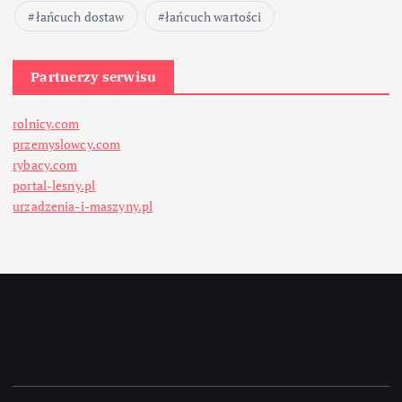
łańcuch dostaw
łańcuch wartości
Partnerzy serwisu
rolnicy.com
przemyslowcy.com
rybacy.com
portal-lesny.pl
urzadzenia-i-maszyny.pl