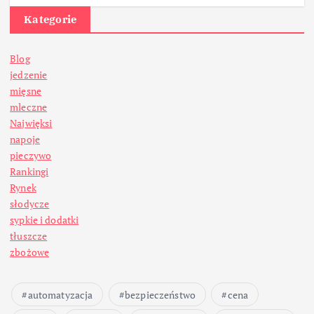
Kategorie
Blog
jedzenie
mięsne
mleczne
Najwięksi
napoje
pieczywo
Rankingi
Rynek
słodycze
sypkie i dodatki
tłuszcze
zbożowe
automatyzacja
bezpieczeństwo
cena