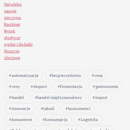
Najwięksi
napoje
pieczywo
Rankingi
Rynek
słodycze
sypkie i dodatki
tłuszcze
zbożowe
automatyzacja
bezpieczeństwo
cena
ceny
eksport
fermentacja
gastronomia
handel
handel międzynarodowy
import
innowacje
jakość
konsumenci
konsument
konsumpcja
Logistyka