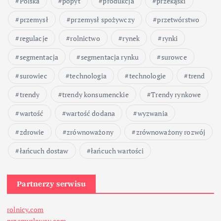
Polska
popyt
produkcja
przekąski
przemysł
przemysł spożywczy
przetwórstwo
regulacje
rolnictwo
rynek
rynki
segmentacja
segmentacja rynku
surowce
surowiec
technologia
technologie
trend
trendy
trendy konsumenckie
Trendy rynkowe
wartość
wartość dodana
wyzwania
zdrowie
zrównoważony
zrównoważony rozwój
łańcuch dostaw
łańcuch wartości
Partnerzy serwisu
rolnicy.com
przemyslowcy.com