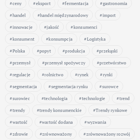
ceny
eksport
fermentacja
gastronomia
handel
handel międzynarodowy
import
innowacje
jakość
konsumenci
konsument
konsumpcja
Logistyka
Polska
popyt
produkcja
przekąski
przemysł
przemysł spożywczy
przetwórstwo
regulacje
rolnictwo
rynek
rynki
segmentacja
segmentacja rynku
surowce
surowiec
technologia
technologie
trend
trendy
trendy konsumenckie
Trendy rynkowe
wartość
wartość dodana
wyzwania
zdrowie
zrównoważony
zrównoważony rozwój