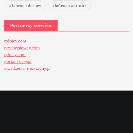
łańcuch dostaw
łańcuch wartości
Partnerzy serwisu
rolnicy.com
przemyslowcy.com
rybacy.com
portal-lesny.pl
urzadzenia-i-maszyny.pl