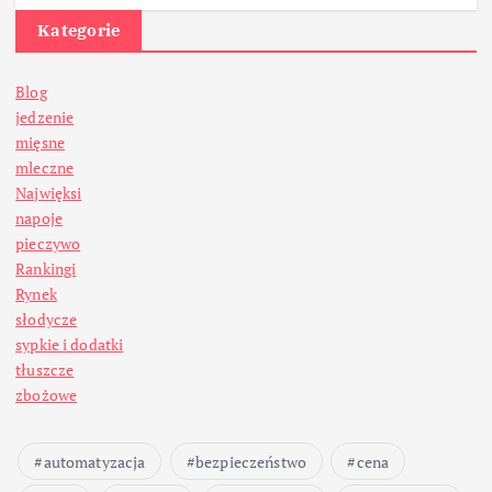
Kategorie
Blog
jedzenie
mięsne
mleczne
Najwięksi
napoje
pieczywo
Rankingi
Rynek
słodycze
sypkie i dodatki
tłuszcze
zbożowe
automatyzacja
bezpieczeństwo
cena