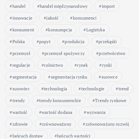
handel
handel międzynarodowy
import
innowacje
jakość
konsumenci
konsument
konsumpcja
Logistyka
Polska
popyt
produkcja
przekąski
przemysł
przemysł spożywczy
przetwórstwo
regulacje
rolnictwo
rynek
rynki
segmentacja
segmentacja rynku
surowce
surowiec
technologia
technologie
trend
trendy
trendy konsumenckie
Trendy rynkowe
wartość
wartość dodana
wyzwania
zdrowie
zrównoważony
zrównoważony rozwój
łańcuch dostaw
łańcuch wartości