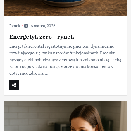
Rynek
16 marca, 2026
Energetyk zero – rynek
Energetyk zero stał się istotnym segmentem dynamicznie
rozwijającego się rynku napojów funkcjonalnych. Produkt
łączący efekt pobudzający z zerową lub znikomo niską liczbą
kalorii odpowiada na rosnące oczekiwania konsumentów
dotyczące zdrowia,…