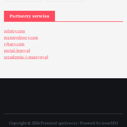
Partnerzy serwisu
rolnicy.com
przemyslowcy.com
rybacy.com
portal-lesny.pl
urzadzenia-i-maszyny.pl
Copyright © 2026 Przemysł spożywczy | Powered by icomSEO