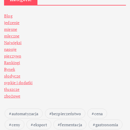
Blog
jedzenie
mięsne
mleczne
Najwięksi
napoje
pieczywo
Rankingi
Rynek
słodycze
sypkie i dodatki
tłuszcze
zbożowe
automatyzacja
bezpieczeństwo
cena
ceny
eksport
fermentacja
gastronomia