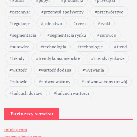
Polska
popyt
produkcja
przekąski
przemysł
przemysł spożywczy
przetwórstwo
regulacje
rolnictwo
rynek
rynki
segmentacja
segmentacja rynku
surowce
surowiec
technologia
technologie
trend
trendy
trendy konsumenckie
Trendy rynkowe
wartość
wartość dodana
wyzwania
zdrowie
zrównoważony
zrównoważony rozwój
łańcuch dostaw
łańcuch wartości
Partnerzy serwisu
rolnicy.com
przemyslowcy.com