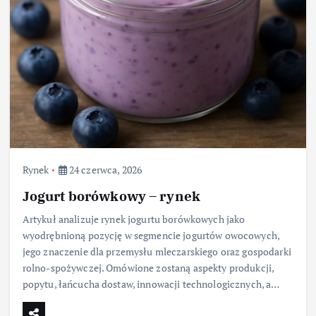
Rynek
24 czerwca, 2026
Jogurt borówkowy – rynek
Artykuł analizuje rynek jogurtu borówkowych jako
wyodrębnioną pozycję w segmencie jogurtów owocowych,
jego znaczenie dla przemysłu mleczarskiego oraz gospodarki
rolno-spożywczej. Omówione zostaną aspekty produkcji,
popytu, łańcucha dostaw, innowacji technologicznych, a…