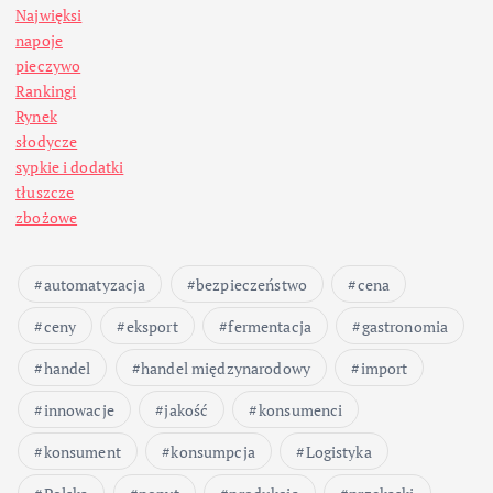
Najwięksi
napoje
pieczywo
Rankingi
Rynek
słodycze
sypkie i dodatki
tłuszcze
zbożowe
automatyzacja
bezpieczeństwo
cena
ceny
eksport
fermentacja
gastronomia
handel
handel międzynarodowy
import
innowacje
jakość
konsumenci
konsument
konsumpcja
Logistyka