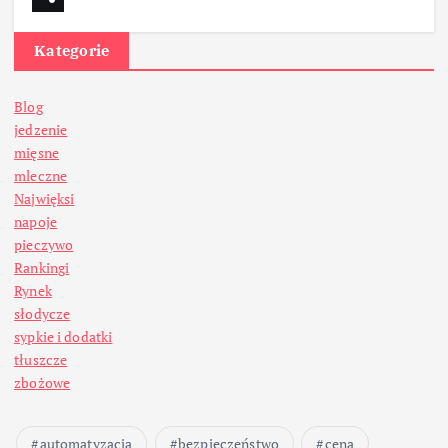
Kategorie
Blog
jedzenie
mięsne
mleczne
Najwięksi
napoje
pieczywo
Rankingi
Rynek
słodycze
sypkie i dodatki
tłuszcze
zbożowe
automatyzacja
bezpieczeństwo
cena