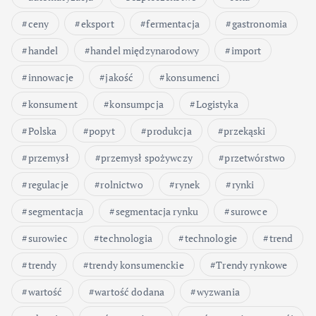
ceny
eksport
fermentacja
gastronomia
handel
handel międzynarodowy
import
innowacje
jakość
konsumenci
konsument
konsumpcja
Logistyka
Polska
popyt
produkcja
przekąski
przemysł
przemysł spożywczy
przetwórstwo
regulacje
rolnictwo
rynek
rynki
segmentacja
segmentacja rynku
surowce
surowiec
technologia
technologie
trend
trendy
trendy konsumenckie
Trendy rynkowe
wartość
wartość dodana
wyzwania