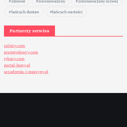
zdrowie
zrównoważony
zrównoważony rozwój
łańcuch dostaw
łańcuch wartości
Partnerzy serwisu
rolnicy.com
przemyslowcy.com
rybacy.com
portal-lesny.pl
urzadzenia-i-maszyny.pl