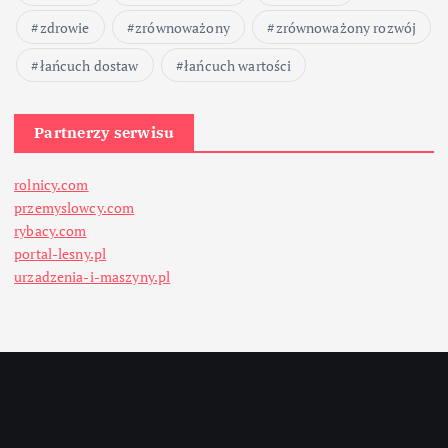
zdrowie
zrównoważony
zrównoważony rozwój
łańcuch dostaw
łańcuch wartości
Partnerzy serwisu
rolnicy.com
przemyslowcy.com
rybacy.com
portal-lesny.pl
urzadzenia-i-maszyny.pl