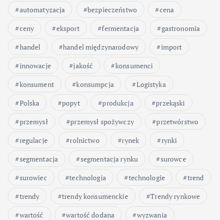
automatyzacja
bezpieczeństwo
cena
ceny
eksport
fermentacja
gastronomia
handel
handel międzynarodowy
import
innowacje
jakość
konsumenci
konsument
konsumpcja
Logistyka
Polska
popyt
produkcja
przekąski
przemysł
przemysł spożywczy
przetwórstwo
regulacje
rolnictwo
rynek
rynki
segmentacja
segmentacja rynku
surowce
surowiec
technologia
technologie
trend
trendy
trendy konsumenckie
Trendy rynkowe
wartość
wartość dodana
wyzwania