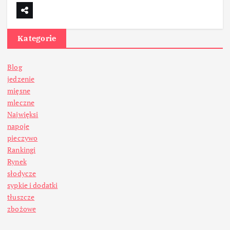
Kategorie
Blog
jedzenie
mięsne
mleczne
Najwięksi
napoje
pieczywo
Rankingi
Rynek
słodycze
sypkie i dodatki
tłuszcze
zbożowe