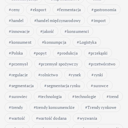
ceny
eksport
fermentacja
gastronomia
handel
handel międzynarodowy
import
innowacje
jakość
konsumenci
konsument
konsumpcja
Logistyka
Polska
popyt
produkcja
przekąski
przemysł
przemysł spożywczy
przetwórstwo
regulacje
rolnictwo
rynek
rynki
segmentacja
segmentacja rynku
surowce
surowiec
technologia
technologie
trend
trendy
trendy konsumenckie
Trendy rynkowe
wartość
wartość dodana
wyzwania