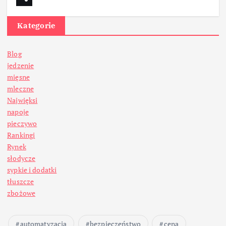
Kategorie
Blog
jedzenie
mięsne
mleczne
Najwięksi
napoje
pieczywo
Rankingi
Rynek
słodycze
sypkie i dodatki
tłuszcze
zbożowe
automatyzacja
bezpieczeństwo
cena