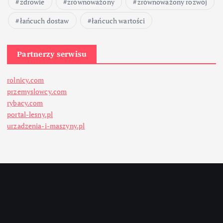
zdrowie
zrównoważony
zrównoważony rozwój
łańcuch dostaw
łańcuch wartości
Partnerzy serwisu
rolnicy.com
przemyslowcy.com
rybacy.com
portal-lesny.pl
urzadzenia-i-maszyny.pl