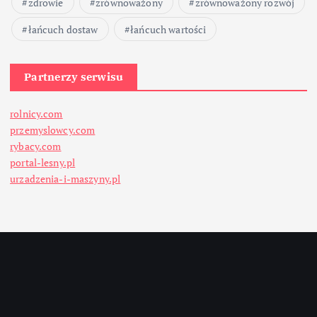
zdrowie
zrównoważony
zrównoważony rozwój
łańcuch dostaw
łańcuch wartości
Partnerzy serwisu
rolnicy.com
przemyslowcy.com
rybacy.com
portal-lesny.pl
urzadzenia-i-maszyny.pl