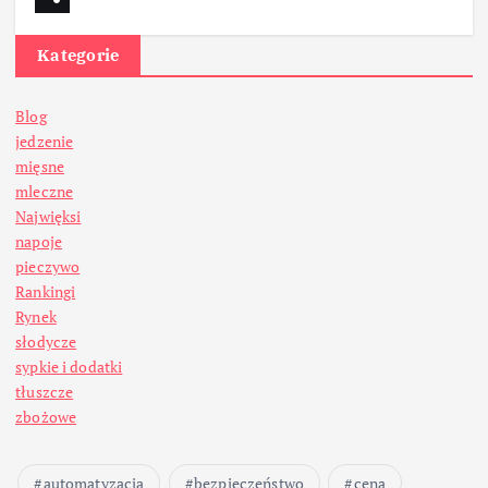
Kategorie
Blog
jedzenie
mięsne
mleczne
Najwięksi
napoje
pieczywo
Rankingi
Rynek
słodycze
sypkie i dodatki
tłuszcze
zbożowe
automatyzacja
bezpieczeństwo
cena