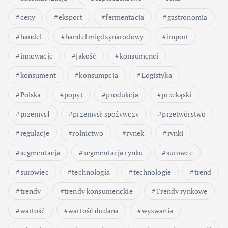
ceny
eksport
fermentacja
gastronomia
handel
handel międzynarodowy
import
innowacje
jakość
konsumenci
konsument
konsumpcja
Logistyka
Polska
popyt
produkcja
przekąski
przemysł
przemysł spożywczy
przetwórstwo
regulacje
rolnictwo
rynek
rynki
segmentacja
segmentacja rynku
surowce
surowiec
technologia
technologie
trend
trendy
trendy konsumenckie
Trendy rynkowe
wartość
wartość dodana
wyzwania