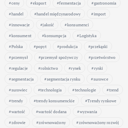
ceny
eksport
fermentacja
gastronomia
handel
handel międzynarodowy
import
innowacje
jakość
konsumenci
konsument
konsumpcja
Logistyka
Polska
popyt
produkcja
przekąski
przemysł
przemysł spożywczy
przetwórstwo
regulacje
rolnictwo
rynek
rynki
segmentacja
segmentacja rynku
surowce
surowiec
technologia
technologie
trend
trendy
trendy konsumenckie
Trendy rynkowe
wartość
wartość dodana
wyzwania
zdrowie
zrównoważony
zrównoważony rozwój