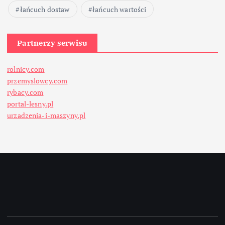
łańcuch dostaw
łańcuch wartości
Partnerzy serwisu
rolnicy.com
przemyslowcy.com
rybacy.com
portal-lesny.pl
urzadzenia-i-maszyny.pl