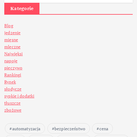
Kategorie
Blog
jedzenie
mięsne
mleczne
Najwięksi
napoje
pieczywo
Rankingi
Rynek
słodycze
sypkie i dodatki
tłuszcze
zbożowe
automatyzacja
bezpieczeństwo
cena