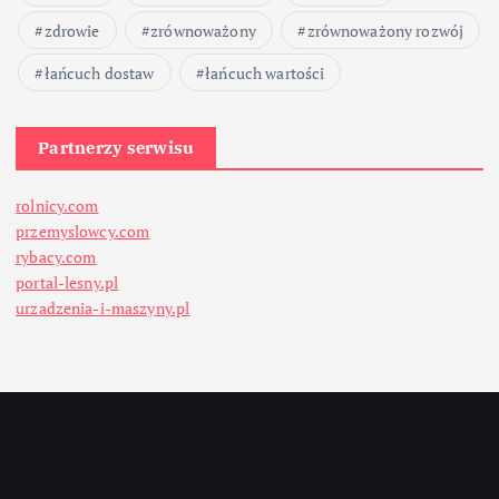
zdrowie
zrównoważony
zrównoważony rozwój
łańcuch dostaw
łańcuch wartości
Partnerzy serwisu
rolnicy.com
przemyslowcy.com
rybacy.com
portal-lesny.pl
urzadzenia-i-maszyny.pl