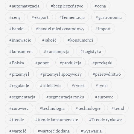
automatyzacja
bezpieczeństwo
cena
ceny
eksport
fermentacja
gastronomia
handel
handel międzynarodowy
import
innowacje
jakość
konsumenci
konsument
konsumpcja
Logistyka
Polska
popyt
produkcja
przekąski
przemysł
przemysł spożywczy
przetwórstwo
regulacje
rolnictwo
rynek
rynki
segmentacja
segmentacja rynku
surowce
surowiec
technologia
technologie
trend
trendy
trendy konsumenckie
Trendy rynkowe
wartość
wartość dodana
wyzwania