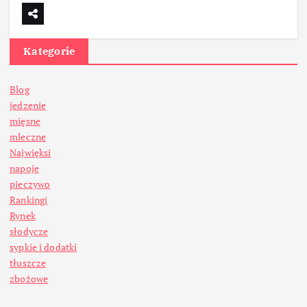
Kategorie
Blog
jedzenie
mięsne
mleczne
Najwięksi
napoje
pieczywo
Rankingi
Rynek
słodycze
sypkie i dodatki
tłuszcze
zbożowe