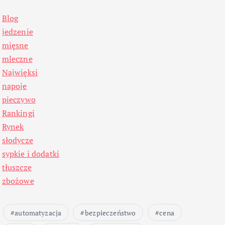
Blog
jedzenie
mięsne
mleczne
Najwięksi
napoje
pieczywo
Rankingi
Rynek
słodycze
sypkie i dodatki
tłuszcze
zbożowe
automatyzacja
bezpieczeństwo
cena