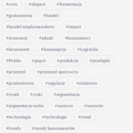
ceny
eksport
fermentacja
gastronomia
handel
handel międzynarodowy
import
innowacje
jakość
konsumenci
konsument
konsumpcja
Logistyka
Polska
popyt
produkcja
przekąski
przemysł
przemysł spożywczy
przetwórstwo
regulacje
rolnictwo
rynek
rynki
segmentacja
segmentacja rynku
surowce
surowiec
technologia
technologie
trend
trendy
trendy konsumenckie