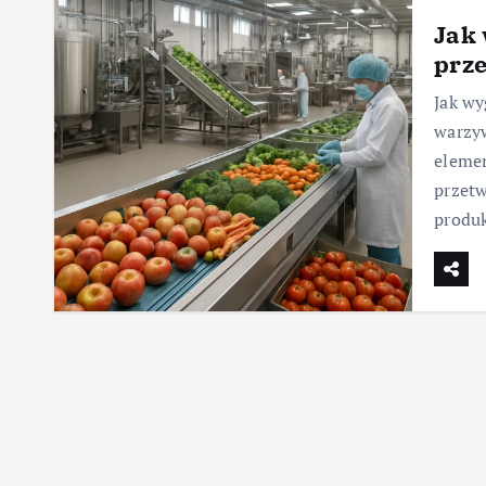
Jak
prz
Jak wy
warzyw
elemen
przetw
produk