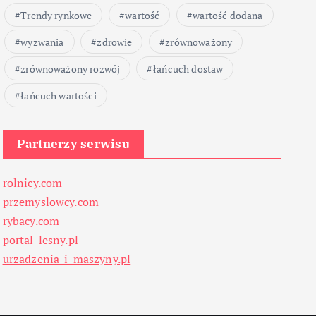
Trendy rynkowe
wartość
wartość dodana
wyzwania
zdrowie
zrównoważony
zrównoważony rozwój
łańcuch dostaw
łańcuch wartości
Partnerzy serwisu
rolnicy.com
przemyslowcy.com
rybacy.com
portal-lesny.pl
urzadzenia-i-maszyny.pl