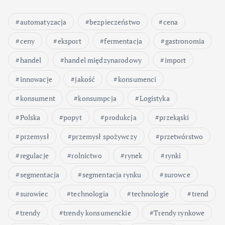
automatyzacja
bezpieczeństwo
cena
ceny
eksport
fermentacja
gastronomia
handel
handel międzynarodowy
import
innowacje
jakość
konsumenci
konsument
konsumpcja
Logistyka
Polska
popyt
produkcja
przekąski
przemysł
przemysł spożywczy
przetwórstwo
regulacje
rolnictwo
rynek
rynki
segmentacja
segmentacja rynku
surowce
surowiec
technologia
technologie
trend
trendy
trendy konsumenckie
Trendy rynkowe