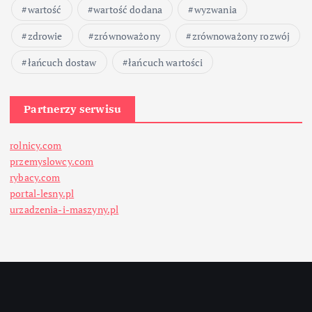
wartość
wartość dodana
wyzwania
zdrowie
zrównoważony
zrównoważony rozwój
łańcuch dostaw
łańcuch wartości
Partnerzy serwisu
rolnicy.com
przemyslowcy.com
rybacy.com
portal-lesny.pl
urzadzenia-i-maszyny.pl