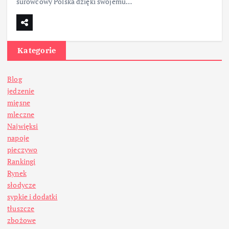
surowcowy Polska dzięki swojemu…
Kategorie
Blog
jedzenie
mięsne
mleczne
Najwięksi
napoje
pieczywo
Rankingi
Rynek
słodycze
sypkie i dodatki
tłuszcze
zbożowe