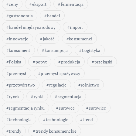
ceny
eksport
fermentacja
gastronomia
handel
handel międzynarodowy
import
innowacje
jakość
konsumenci
konsument
konsumpcja
Logistyka
Polska
popyt
produkcja
przekąski
przemysł
przemysł spożywczy
przetwórstwo
regulacje
rolnictwo
rynek
rynki
segmentacja
segmentacja rynku
surowce
surowiec
technologia
technologie
trend
trendy
trendy konsumenckie