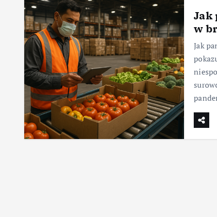
Jak
w b
Jak pa
pokazu
niespo
surowc
pande