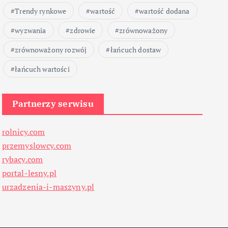
Trendy rynkowe
wartość
wartość dodana
wyzwania
zdrowie
zrównoważony
zrównoważony rozwój
łańcuch dostaw
łańcuch wartości
Partnerzy serwisu
rolnicy.com
przemyslowcy.com
rybacy.com
portal-lesny.pl
urzadzenia-i-maszyny.pl