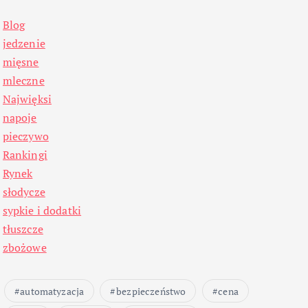
Blog
jedzenie
mięsne
mleczne
Najwięksi
napoje
pieczywo
Rankingi
Rynek
słodycze
sypkie i dodatki
tłuszcze
zbożowe
automatyzacja
bezpieczeństwo
cena