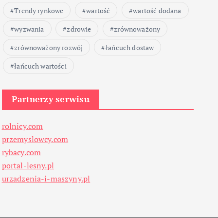
Trendy rynkowe
wartość
wartość dodana
wyzwania
zdrowie
zrównoważony
zrównoważony rozwój
łańcuch dostaw
łańcuch wartości
Partnerzy serwisu
rolnicy.com
przemyslowcy.com
rybacy.com
portal-lesny.pl
urzadzenia-i-maszyny.pl