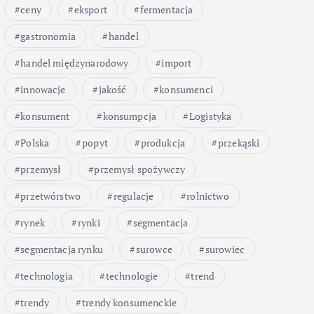
ceny
eksport
fermentacja
gastronomia
handel
handel międzynarodowy
import
innowacje
jakość
konsumenci
konsument
konsumpcja
Logistyka
Polska
popyt
produkcja
przekąski
przemysł
przemysł spożywczy
przetwórstwo
regulacje
rolnictwo
rynek
rynki
segmentacja
segmentacja rynku
surowce
surowiec
technologia
technologie
trend
trendy
trendy konsumenckie