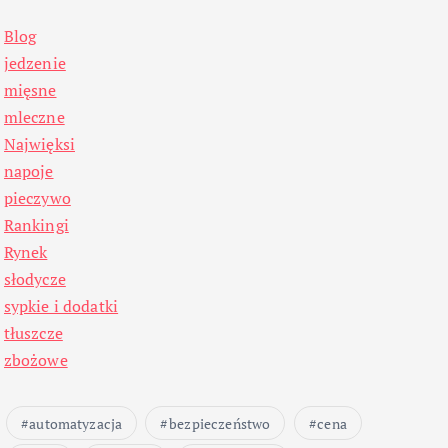
Blog
jedzenie
mięsne
mleczne
Najwięksi
napoje
pieczywo
Rankingi
Rynek
słodycze
sypkie i dodatki
tłuszcze
zbożowe
automatyzacja
bezpieczeństwo
cena