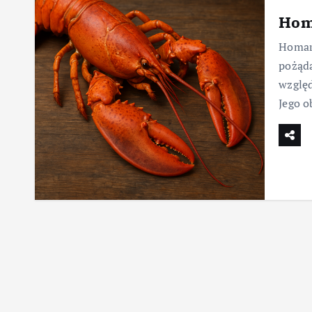
Hom
Homar 
pożąd
względ
Jego o