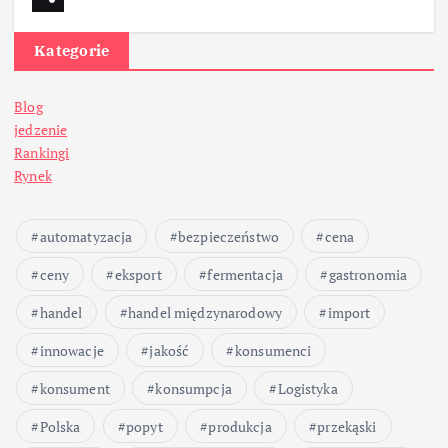
Kategorie
Blog
jedzenie
Rankingi
Rynek
automatyzacja
bezpieczeństwo
cena
ceny
eksport
fermentacja
gastronomia
handel
handel międzynarodowy
import
innowacje
jakość
konsumenci
konsument
konsumpcja
Logistyka
Polska
popyt
produkcja
przekąski