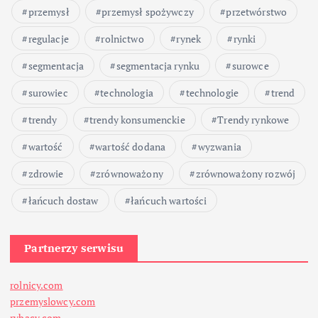
przemysł
przemysł spożywczy
przetwórstwo
regulacje
rolnictwo
rynek
rynki
segmentacja
segmentacja rynku
surowce
surowiec
technologia
technologie
trend
trendy
trendy konsumenckie
Trendy rynkowe
wartość
wartość dodana
wyzwania
zdrowie
zrównoważony
zrównoważony rozwój
łańcuch dostaw
łańcuch wartości
Partnerzy serwisu
rolnicy.com
przemyslowcy.com
rybacy.com