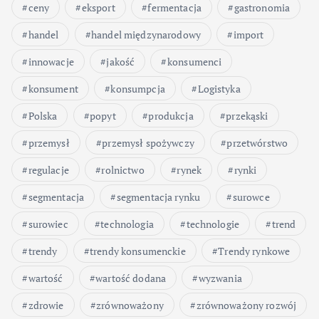
ceny
eksport
fermentacja
gastronomia
handel
handel międzynarodowy
import
innowacje
jakość
konsumenci
konsument
konsumpcja
Logistyka
Polska
popyt
produkcja
przekąski
przemysł
przemysł spożywczy
przetwórstwo
regulacje
rolnictwo
rynek
rynki
segmentacja
segmentacja rynku
surowce
surowiec
technologia
technologie
trend
trendy
trendy konsumenckie
Trendy rynkowe
wartość
wartość dodana
wyzwania
zdrowie
zrównoważony
zrównoważony rozwój