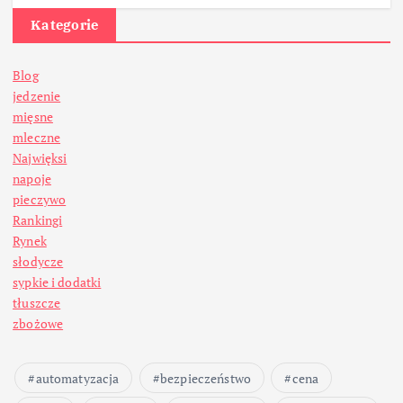
Kategorie
Blog
jedzenie
mięsne
mleczne
Najwięksi
napoje
pieczywo
Rankingi
Rynek
słodycze
sypkie i dodatki
tłuszcze
zbożowe
automatyzacja
bezpieczeństwo
cena