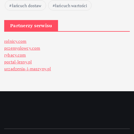
łańcuch dostaw
łańcuch wartości
Partnerzy serwisu
rolnicy.com
przemyslowcy.com
rybacy.com
portal-lesny.pl
urzadzenia-i-maszyny.pl