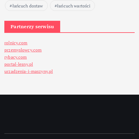
łańcuch dostaw
łańcuch wartości
Partnerzy serwisu
rolnicy.com
przemyslowcy.com
rybacy.com
portal-lesny.pl
urzadzenia-i-maszyny.pl