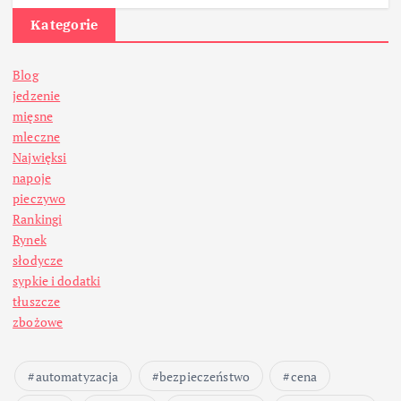
Kategorie
Blog
jedzenie
mięsne
mleczne
Najwięksi
napoje
pieczywo
Rankingi
Rynek
słodycze
sypkie i dodatki
tłuszcze
zbożowe
automatyzacja
bezpieczeństwo
cena