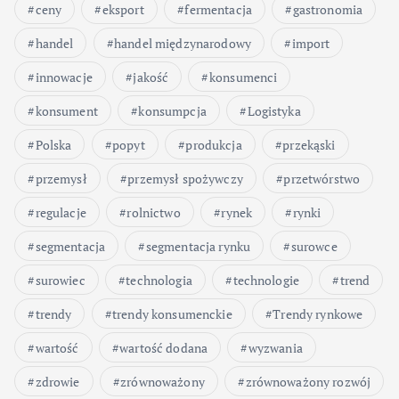
ceny
eksport
fermentacja
gastronomia
handel
handel międzynarodowy
import
innowacje
jakość
konsumenci
konsument
konsumpcja
Logistyka
Polska
popyt
produkcja
przekąski
przemysł
przemysł spożywczy
przetwórstwo
regulacje
rolnictwo
rynek
rynki
segmentacja
segmentacja rynku
surowce
surowiec
technologia
technologie
trend
trendy
trendy konsumenckie
Trendy rynkowe
wartość
wartość dodana
wyzwania
zdrowie
zrównoważony
zrównoważony rozwój