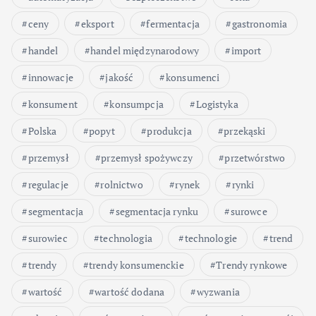
ceny
eksport
fermentacja
gastronomia
handel
handel międzynarodowy
import
innowacje
jakość
konsumenci
konsument
konsumpcja
Logistyka
Polska
popyt
produkcja
przekąski
przemysł
przemysł spożywczy
przetwórstwo
regulacje
rolnictwo
rynek
rynki
segmentacja
segmentacja rynku
surowce
surowiec
technologia
technologie
trend
trendy
trendy konsumenckie
Trendy rynkowe
wartość
wartość dodana
wyzwania