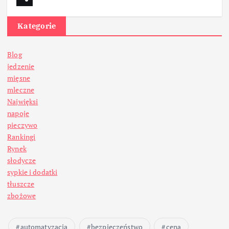
Kategorie
Blog
jedzenie
mięsne
mleczne
Najwięksi
napoje
pieczywo
Rankingi
Rynek
słodycze
sypkie i dodatki
tłuszcze
zbożowe
automatyzacja
bezpieczeństwo
cena