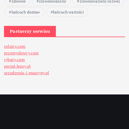
zdrowie
zrównoważony
zrównoważony rozwój
łańcuch dostaw
łańcuch wartości
Partnerzy serwisu
rolnicy.com
przemyslowcy.com
rybacy.com
portal-lesny.pl
urzadzenia-i-maszyny.pl