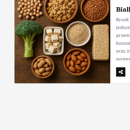
Biał
Rynek 
jedny
przemy
konsu
oraz i
surow