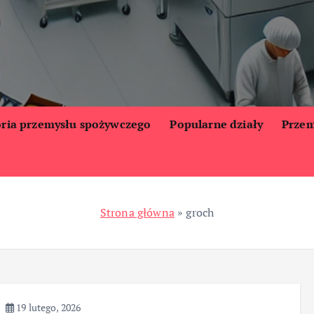
oria przemysłu spożywczego
Popularne działy
Przem
Strona główna
»
groch
19 lutego, 2026