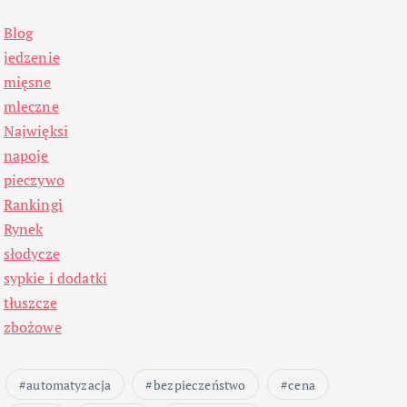
Blog
jedzenie
mięsne
mleczne
Najwięksi
napoje
pieczywo
Rankingi
Rynek
słodycze
sypkie i dodatki
tłuszcze
zbożowe
automatyzacja
bezpieczeństwo
cena