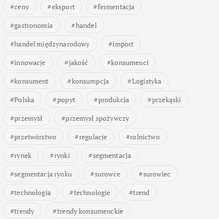
ceny
eksport
fermentacja
gastronomia
handel
handel międzynarodowy
import
innowacje
jakość
konsumenci
konsument
konsumpcja
Logistyka
Polska
popyt
produkcja
przekąski
przemysł
przemysł spożywczy
przetwórstwo
regulacje
rolnictwo
rynek
rynki
segmentacja
segmentacja rynku
surowce
surowiec
technologia
technologie
trend
trendy
trendy konsumenckie