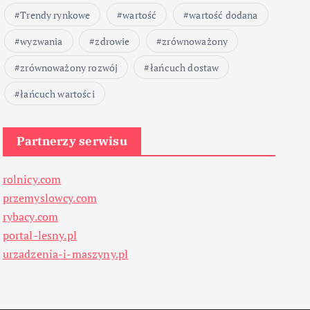
Trendy rynkowe
wartość
wartość dodana
wyzwania
zdrowie
zrównoważony
zrównoważony rozwój
łańcuch dostaw
łańcuch wartości
Partnerzy serwisu
rolnicy.com
przemyslowcy.com
rybacy.com
portal-lesny.pl
urzadzenia-i-maszyny.pl