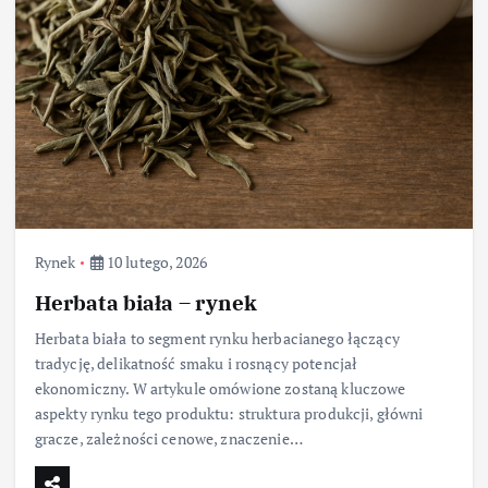
Rynek
10 lutego, 2026
Herbata biała – rynek
Herbata biała to segment rynku herbacianego łączący
tradycję, delikatność smaku i rosnący potencjał
ekonomiczny. W artykule omówione zostaną kluczowe
aspekty rynku tego produktu: struktura produkcji, główni
gracze, zależności cenowe, znaczenie…