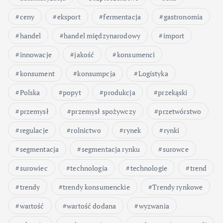
ceny
eksport
fermentacja
gastronomia
handel
handel międzynarodowy
import
innowacje
jakość
konsumenci
konsument
konsumpcja
Logistyka
Polska
popyt
produkcja
przekąski
przemysł
przemysł spożywczy
przetwórstwo
regulacje
rolnictwo
rynek
rynki
segmentacja
segmentacja rynku
surowce
surowiec
technologia
technologie
trend
trendy
trendy konsumenckie
Trendy rynkowe
wartość
wartość dodana
wyzwania