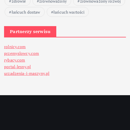
zdrowie
zrównoważony
zrównoważony rozwój
łańcuch dostaw
łańcuch wartości
Partnerzy serwisu
rolnicy.com
przemyslowcy.com
rybacy.com
portal-lesny.pl
urzadzenia-i-maszyny.pl