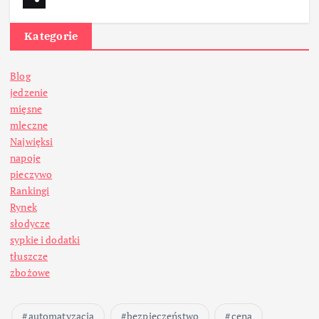
Kategorie
Blog
jedzenie
mięsne
mleczne
Najwięksi
napoje
pieczywo
Rankingi
Rynek
słodycze
sypkie i dodatki
tłuszcze
zbożowe
automatyzacja
bezpieczeństwo
cena