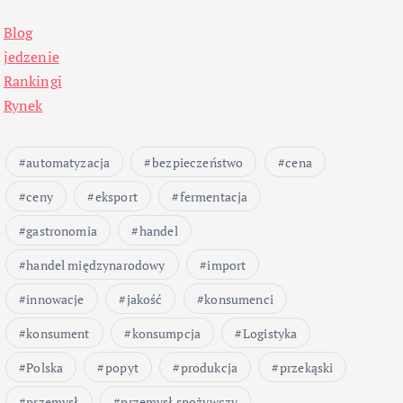
Blog
jedzenie
Rankingi
Rynek
automatyzacja
bezpieczeństwo
cena
ceny
eksport
fermentacja
gastronomia
handel
handel międzynarodowy
import
innowacje
jakość
konsumenci
konsument
konsumpcja
Logistyka
Polska
popyt
produkcja
przekąski
przemysł
przemysł spożywczy