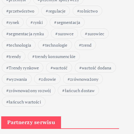
przetwórstwo
regulacje
rolnictwo
rynek
rynki
segmentacja
segmentacja rynku
surowce
surowiec
technologia
technologie
trend
trendy
trendy konsumenckie
Trendy rynkowe
wartość
wartość dodana
wyzwania
zdrowie
zrównoważony
zrównoważony rozwój
łańcuch dostaw
łańcuch wartości
Partnerzy serwisu