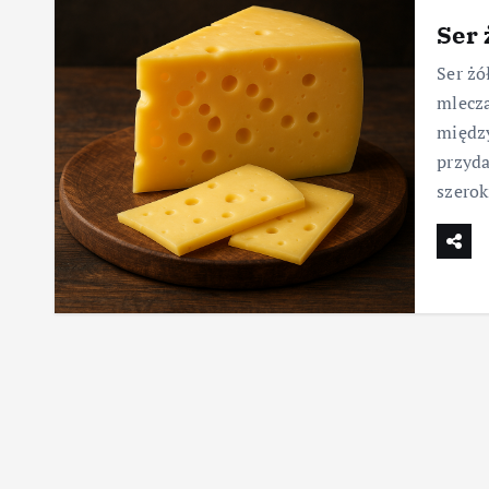
Ser 
Ser żó
mlecza
międz
przyda
szero