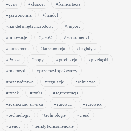
ceny
eksport
fermentacja
gastronomia
handel
handel międzynarodowy
import
innowacje
jakość
konsumenci
konsument
konsumpcja
Logistyka
Polska
popyt
produkcja
przekąski
przemysł
przemysł spożywczy
przetwórstwo
regulacje
rolnictwo
rynek
rynki
segmentacja
segmentacja rynku
surowce
surowiec
technologia
technologie
trend
trendy
trendy konsumenckie