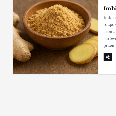
Imbi
Imbir 
rozpoz
aromat
zarówn
przem