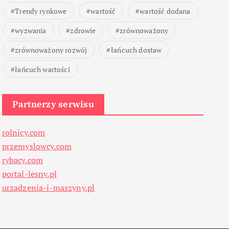
Trendy rynkowe
wartość
wartość dodana
wyzwania
zdrowie
zrównoważony
zrównoważony rozwój
łańcuch dostaw
łańcuch wartości
Partnerzy serwisu
rolnicy.com
przemyslowcy.com
rybacy.com
portal-lesny.pl
urzadzenia-i-maszyny.pl