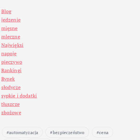
Blog
jedzenie
mięsne
mleczne
Najwięksi
napoje
pieczywo
Rankingi
Rynek
słodycze
sypkie i dodatki
tłuszcze
zbożowe
automatyzacja
bezpieczeństwo
cena