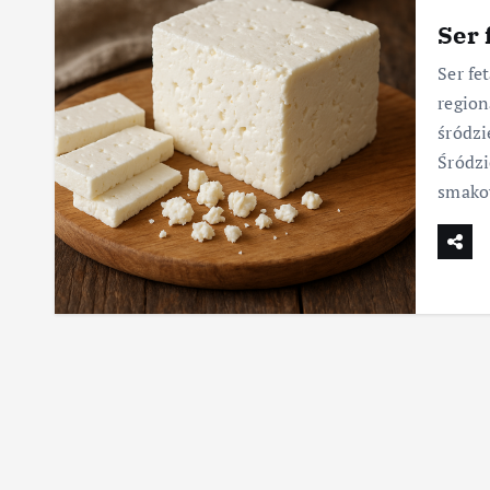
Ser 
Ser fe
region
śródz
Śródzi
smak