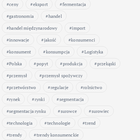
ceny
eksport
fermentacja
gastronomia
handel
handel międzynarodowy
import
innowacje
jakość
konsumenci
konsument
konsumpcja
Logistyka
Polska
popyt
produkcja
przekąski
przemysł
przemysł spożywczy
przetwórstwo
regulacje
rolnictwo
rynek
rynki
segmentacja
segmentacja rynku
surowce
surowiec
technologia
technologie
trend
trendy
trendy konsumenckie