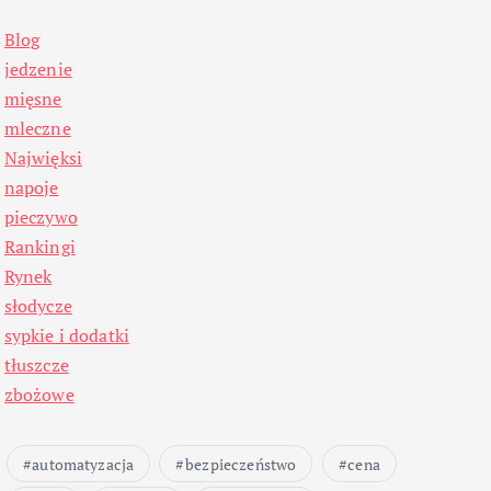
Blog
jedzenie
mięsne
mleczne
Najwięksi
napoje
pieczywo
Rankingi
Rynek
słodycze
sypkie i dodatki
tłuszcze
zbożowe
automatyzacja
bezpieczeństwo
cena