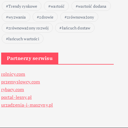
Trendy rynkowe
wartość
wartość dodana
wyzwania
zdrowie
zrównoważony
zrównoważony rozwój
łańcuch dostaw
łańcuch wartości
Partnerzy serwisu
rolnicy.com
przemyslowcy.com
rybacy.com
portal-lesny.pl
urzadzenia-i-maszyny.pl