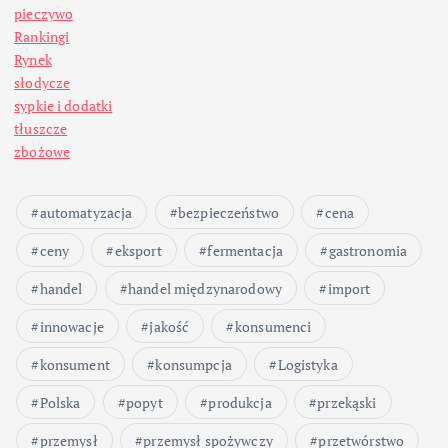
pieczywo
Rankingi
Rynek
słodycze
sypkie i dodatki
tłuszcze
zbożowe
automatyzacja
bezpieczeństwo
cena
ceny
eksport
fermentacja
gastronomia
handel
handel międzynarodowy
import
innowacje
jakość
konsumenci
konsument
konsumpcja
Logistyka
Polska
popyt
produkcja
przekąski
przemysł
przemysł spożywczy
przetwórstwo