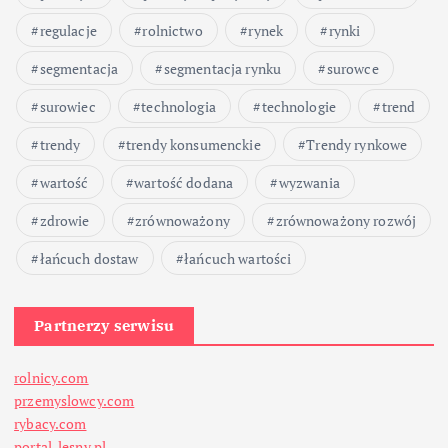
regulacje
rolnictwo
rynek
rynki
segmentacja
segmentacja rynku
surowce
surowiec
technologia
technologie
trend
trendy
trendy konsumenckie
Trendy rynkowe
wartość
wartość dodana
wyzwania
zdrowie
zrównoważony
zrównoważony rozwój
łańcuch dostaw
łańcuch wartości
Partnerzy serwisu
rolnicy.com
przemyslowcy.com
rybacy.com
portal-lesny.pl