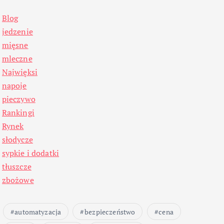
Blog
jedzenie
mięsne
mleczne
Najwięksi
napoje
pieczywo
Rankingi
Rynek
słodycze
sypkie i dodatki
tłuszcze
zbożowe
automatyzacja
bezpieczeństwo
cena