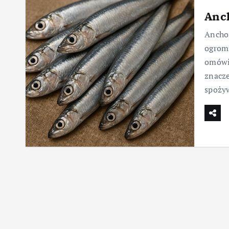
Anch
Anchoi
ogrom
omówię
znacze
spoży