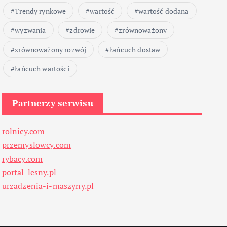
Trendy rynkowe
wartość
wartość dodana
wyzwania
zdrowie
zrównoważony
zrównoważony rozwój
łańcuch dostaw
łańcuch wartości
Partnerzy serwisu
rolnicy.com
przemyslowcy.com
rybacy.com
portal-lesny.pl
urzadzenia-i-maszyny.pl