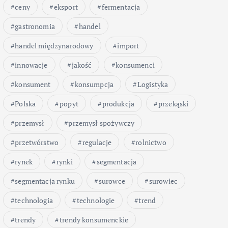
ceny
eksport
fermentacja
gastronomia
handel
handel międzynarodowy
import
innowacje
jakość
konsumenci
konsument
konsumpcja
Logistyka
Polska
popyt
produkcja
przekąski
przemysł
przemysł spożywczy
przetwórstwo
regulacje
rolnictwo
rynek
rynki
segmentacja
segmentacja rynku
surowce
surowiec
technologia
technologie
trend
trendy
trendy konsumenckie