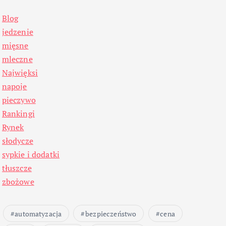
Blog
jedzenie
mięsne
mleczne
Najwięksi
napoje
pieczywo
Rankingi
Rynek
słodycze
sypkie i dodatki
tłuszcze
zbożowe
automatyzacja
bezpieczeństwo
cena