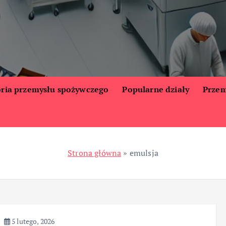
oria przemysłu spożywczego
Popularne działy
Przem
Strona główna
»
emulsja
5 lutego, 2026