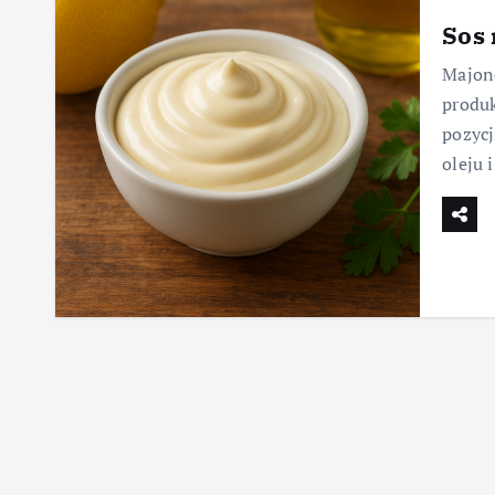
Sos
Majone
produ
pozycj
oleju 