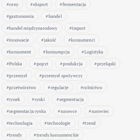
ceny
eksport
fermentacja
gastronomia
handel
handel międzynarodowy
import
innowacje
jakość
konsumenci
konsument
konsumpcja
Logistyka
Polska
popyt
produkcja
przekąski
przemysł
przemysł spożywczy
przetwórstwo
regulacje
rolnictwo
rynek
rynki
segmentacja
segmentacja rynku
surowce
surowiec
technologia
technologie
trend
trendy
trendy konsumenckie