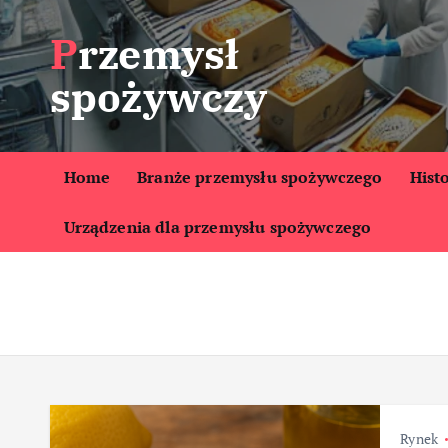
S
Przemysł
k
i
spożywczy
p
t
o
c
Home
Branże przemysłu spożywczego
Hist
o
Urządzenia dla przemysłu spożywczego
n
t
e
n
t
Rynek