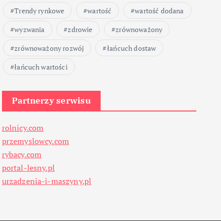
Trendy rynkowe
wartość
wartość dodana
wyzwania
zdrowie
zrównoważony
zrównoważony rozwój
łańcuch dostaw
łańcuch wartości
Partnerzy serwisu
rolnicy.com
przemyslowcy.com
rybacy.com
portal-lesny.pl
urzadzenia-i-maszyny.pl