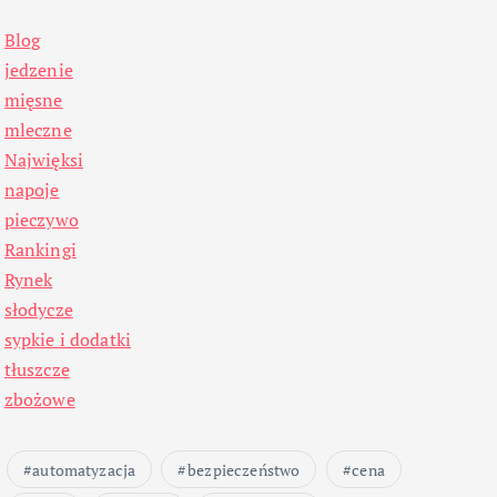
Blog
jedzenie
mięsne
mleczne
Najwięksi
napoje
pieczywo
Rankingi
Rynek
słodycze
sypkie i dodatki
tłuszcze
zbożowe
automatyzacja
bezpieczeństwo
cena