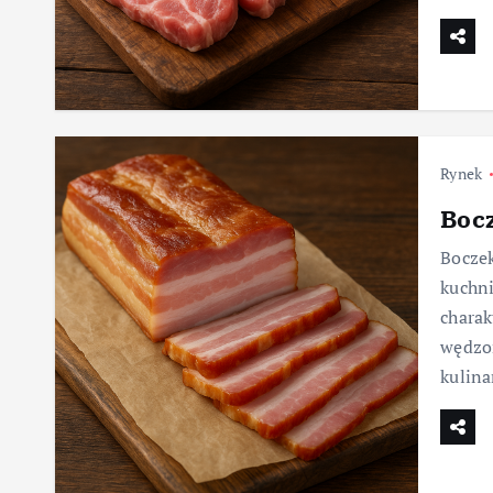
Rynek
Boc
Boczek
kuchni
charak
wędzon
kulina