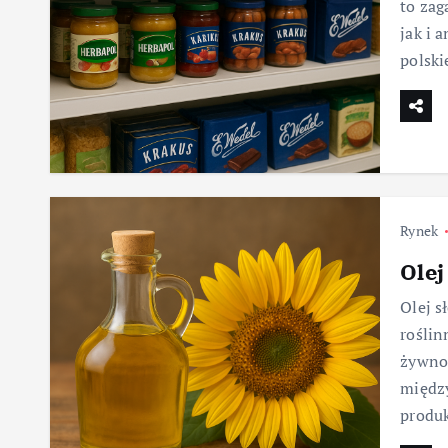
to zag
jak i 
polski
Rynek
Olej
Olej s
roślin
żywnoś
między
produk