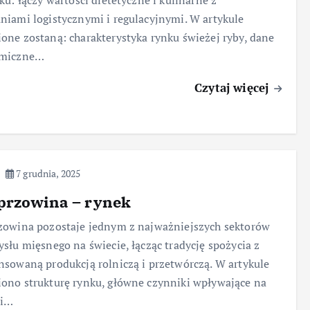
ku: łączy wartości dietetyczne i kulinarne z
iami logistycznymi i regulacyjnymi. W artykule
ne zostaną: charakterystyka rynku świeżej ryby, dane
miczne…
Czytaj więcej
7 grudnia, 2025
przowina – rynek
owina pozostaje jednym z najważniejszych sektorów
słu mięsnego na świecie, łącząc tradycję spożycia z
sowaną produkcją rolniczą i przetwórczą. W artykule
no strukturę rynku, główne czynniki wpływające na
 i…