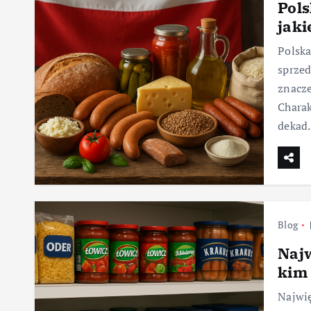
Pols
jaki
Polska
sprzed
znacze
Charak
dekad
Blog
Najw
kim 
Najwię