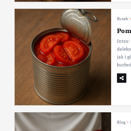
Rynek
Pom
Intro:
daleko
jak i 
kuchni
Blog