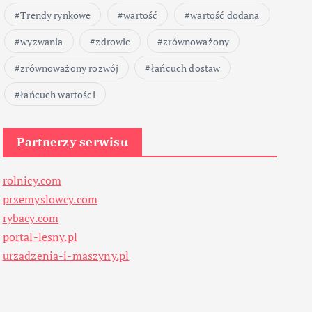
Trendy rynkowe
wartość
wartość dodana
wyzwania
zdrowie
zrównoważony
zrównoważony rozwój
łańcuch dostaw
łańcuch wartości
Partnerzy serwisu
rolnicy.com
przemyslowcy.com
rybacy.com
portal-lesny.pl
urzadzenia-i-maszyny.pl