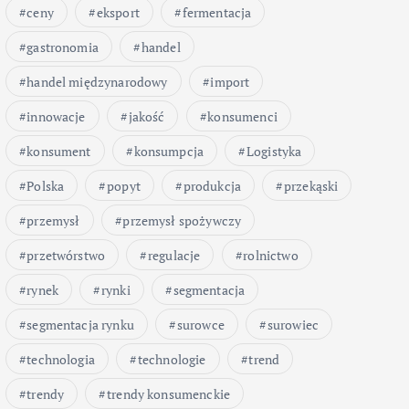
ceny
eksport
fermentacja
gastronomia
handel
handel międzynarodowy
import
innowacje
jakość
konsumenci
konsument
konsumpcja
Logistyka
Polska
popyt
produkcja
przekąski
przemysł
przemysł spożywczy
przetwórstwo
regulacje
rolnictwo
rynek
rynki
segmentacja
segmentacja rynku
surowce
surowiec
technologia
technologie
trend
trendy
trendy konsumenckie