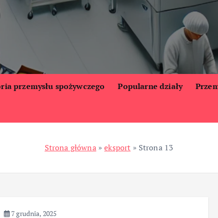
oria przemysłu spożywczego
Popularne działy
Przem
Strona główna
»
eksport
»
Strona 13
7 grudnia, 2025