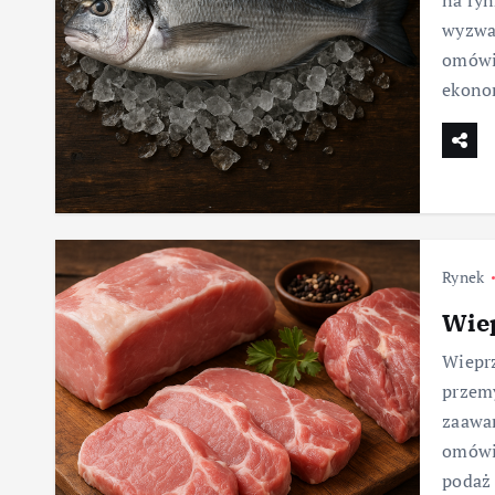
na ryn
wyzwan
omówio
ekono
Rynek
Wie
Wieprz
przemy
zaawan
omówio
podaż