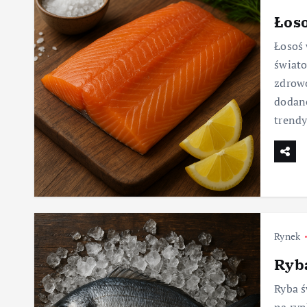
Łos
Łosoś 
świato
zdrowo
dodan
trend
Rynek
Ryba
Ryba ś