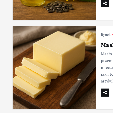
Rynek
Masł
Masło 
przem
mleczn
jak i 
artyk