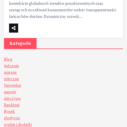
kontekście globalnych trendów prozdrowotnych oraz
rosnących oczekiwań konsumentów wobec transparentności
łańcuchów dostaw. Dynamiczny rozwój…
Kategorie
Blog
jedzenie
mięsne
mleczne
Najwięksi
napoje
pieczywo
Rankingi
Rynek
słodycze
sypkie i dodatki