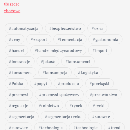
tłuszcze
zbożowe
automatyzacja
bezpieczeństwo
cena
ceny
eksport
fermentacja
gastronomia
handel
handel międzynarodowy
import
innowacje
jakość
konsumenci
konsument
konsumpcja
Logistyka
Polska
popyt
produkcja
przekąski
przemysł
przemysł spożywczy
przetwórstwo
regulacje
rolnictwo
rynek
rynki
segmentacja
segmentacja rynku
surowce
surowiec
technologia
technologie
trend