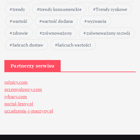
trendy
trendy konsumenckie
Trendy rynkowe
wartość
wartość dodana
wyzwania
zdrowie
zrównoważony
zrównoważony rozwój
łańcuch dostaw
łańcuch wartości
Partnerzy serwisu
rolnicy.com
przemyslowcy.com
rybacy.com
portal-lesny.pl
urzadzenia-i-maszyny.pl